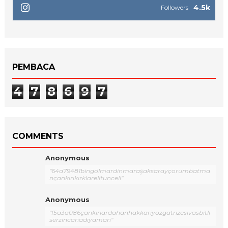
4.5k
Followers
PEMBACA
4
7
8
6
9
7
COMMENTS
Anonymous
"64a79481bingölmardinmaraşaksarayçorumbatma
nçankırıkırklarelitunceli"
Anonymous
"f5a3a086çankırıardahanhakkariyozgatrizesivasbitli
serzincanadıyaman"