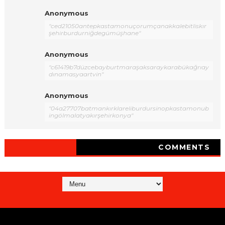
Anonymous
"ced21050antepkastamonuçorumçanakkalebitliskır
şehirburdurniğdegümüşhane"
Anonymous
"c61419b7düzcebayburtmaraşaksaraykarabükağrıay
dınamasyaartvin"
Anonymous
"04a27707batmankırklareliburdursinopkastamonub
ingölmalatyakırşehirkonya"
COMMENTS