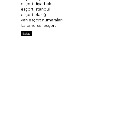
esçort diyarbakır
esçort İstanbul
esçort elazığ
van esçort numaraları
karamürsel esçort
Balas