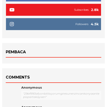
2.8k
Subscribes
4.5k
Followers
PEMBACA
COMMENTS
Anonymous
"29bf9161afyonbitlisçorumgiresunerzincankonyaante
pispartakayseri"
Anonymous