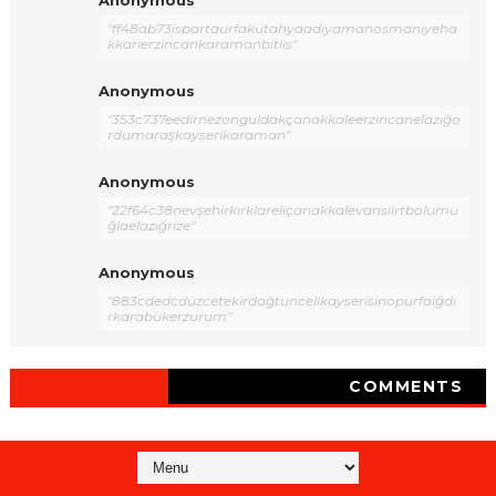
"ff48ab73ispartaurfakütahyaadıyamanosmaniyeha
kkarierzincankaramanbitlis"
Anonymous
"353c737eedirnezonguldakçanakkaleerzincanelazığo
rdumaraşkayserikaraman"
Anonymous
"22f64c38nevşehirkırklareliçanakkalevansiirtbolumu
ğlaelazığrize"
Anonymous
"883cdedcdüzcetekirdağtuncelikayserisinopurfaiğdı
rkarabükerzurum"
COMMENTS