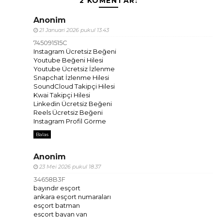
2 KOMENTAR:
Anonim
21 Januari 2026 pukul 13.43
745091515C
Instagram Ücretsiz Beğeni
Youtube Beğeni Hilesi
Youtube Ücretsiz İzlenme
Snapchat İzlenme Hilesi
SoundCloud Takipçi Hilesi
Kwai Takipçi Hilesi
Linkedin Ücretsiz Beğeni
Reels Ücretsiz Beğeni
Instagram Profil Görme
Balas
Anonim
23 Mei 2026 pukul 18.37
34658B3F
bayındır esçort
ankara esçort numaraları
esçort batman
esçort bayan van