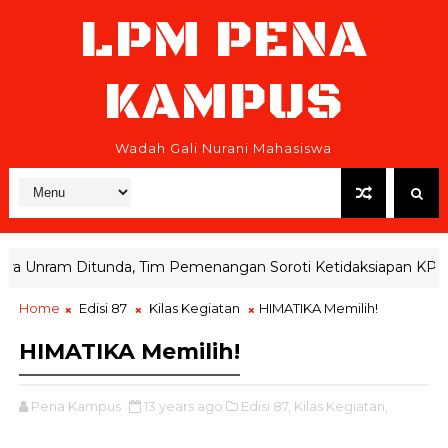
LPM PENA
KAMPUS
Wadah Gali Nurani Mahasiswa
Unram Ditunda, Tim Pemenangan Soroti Ketidaksiapan KPRM
Home
Edisi 87
Kilas Kegiatan
HIMATIKA Memilih!
HIMATIKA Memilih!
Pena Kampus
13 years ago
Edisi 87,
Kilas Kegiatan,