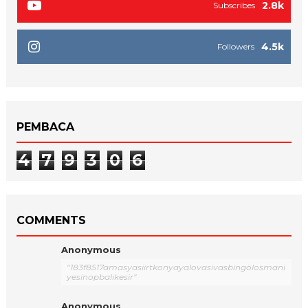
2.8k
Subscribes
4.5k
Followers
PEMBACA
4
7
9
3
0
6
COMMENTS
Anonymous
"183f8517amasyasiirtkonyayalovasivasbingölosmani
yesinopbalıkesir"
Anonymous