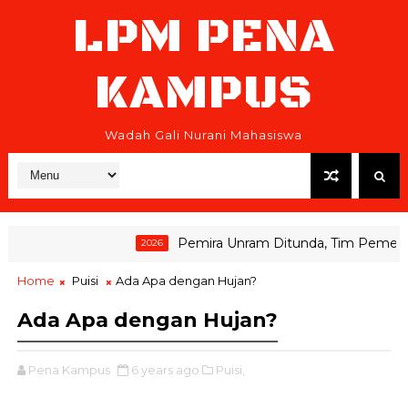
LPM PENA
KAMPUS
Wadah Gali Nurani Mahasiswa
Pemira Unram Ditunda, Tim Pemenang
2026
Home
Puisi
Ada Apa dengan Hujan?
Ada Apa dengan Hujan?
Pena Kampus
6 years ago
Puisi,