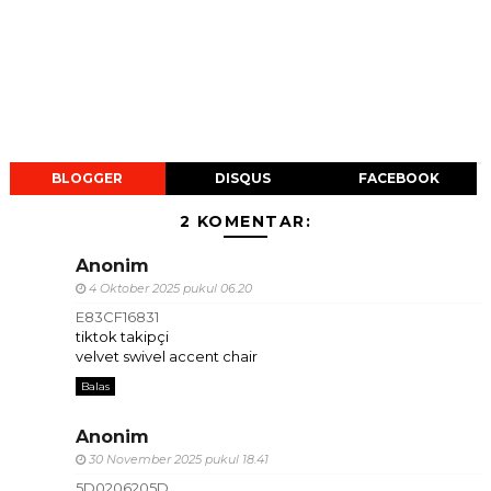
BLOGGER
DISQUS
FACEBOOK
2 KOMENTAR:
Anonim
4 Oktober 2025 pukul 06.20
E83CF16831
tiktok takipçi
velvet swivel accent chair
Balas
Anonim
30 November 2025 pukul 18.41
5D0206205D