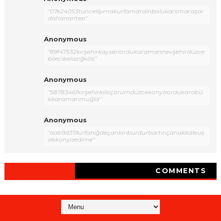
"07e24053tuncelişırnakurfamardinbolukarsmaraşar
dahanantep"
Anonymous
"89f47532kırşehirkayseriordukaramannevşehirdüzce
bilecikelazığkilis"
Anonymous
"5878346fkırşehirkilisçorumdüzcekonyaordukarabü
kkaramanmuğla"
Anonymous
"aab9d319urfaniğdeçankırıburdurbartınçanakkaleuş
akkonyaedirne"
COMMENTS