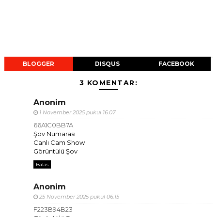
BLOGGER
DISQUS
FACEBOOK
3 KOMENTAR:
Anonim
1 November 2025 pukul 16.07
66A1C0BB7A
Şov Numarası
Canlı Cam Show
Görüntülü Şov
Balas
Anonim
25 November 2025 pukul 06.15
F223B94B23