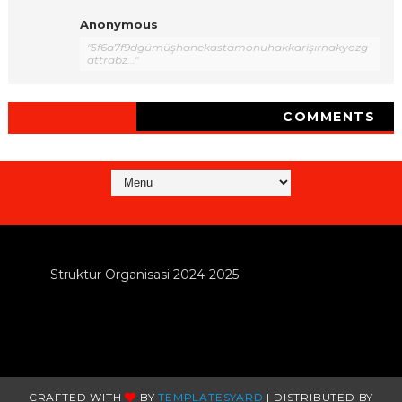
Anonymous
"5f6a7f9dgümüşhanekastamonuhakkarişırnakyozg
attrabz..."
COMMENTS
Struktur Organisasi 2024-2025
CRAFTED WITH
BY
TEMPLATESYARD
| DISTRIBUTED BY