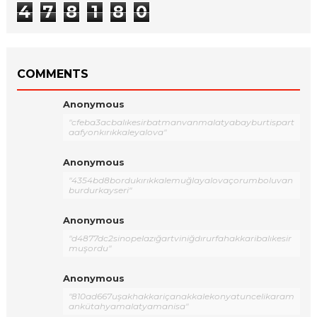
4
7
8
1
8
0
COMMENTS
Anonymous
"cfeba3acbalıkesirbatmanvanmalatyabayburtispart
aafyonkırıkkaleyalova"
Anonymous
"4354bd8bordukırıkkalemuğlayalovaçorumboluvan
burdurkayseri"
Anonymous
"d4877dc2sinopelazığartviniğdırurfahakkaribalıkesir
muşordu"
Anonymous
"810ad667uşakhakkariçanakkalekonyatuncelikaram
ankütahyamalatyamanisa"