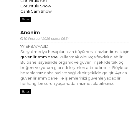
Görüntülü Sex
Görüntülü Show
Canlı Cam Show
Balas
Anonim
10 Februari 2026 pukul 06.34
771EFBA7FA3D
Sosyal medya hesaplarınızın büyümesini hızlandırmak için
güvenilir smm panel
kullanmak oldukça faydalı olabilir.
Bu panel sayesinde organik ve güvenilir şekilde takipçi
beğeni ve yorum gibi etkileşimleri artırabilirsiniz. Böylece
hesaplarınız daha hızlı ve sağlıklı bir şekilde gelişir. Ayrıca
güvenilir smm panel ile işlemlerinizi güvenle yapabilir
herhangi bir sorun yaşamadan hizmet alabilirsiniz.
Balas