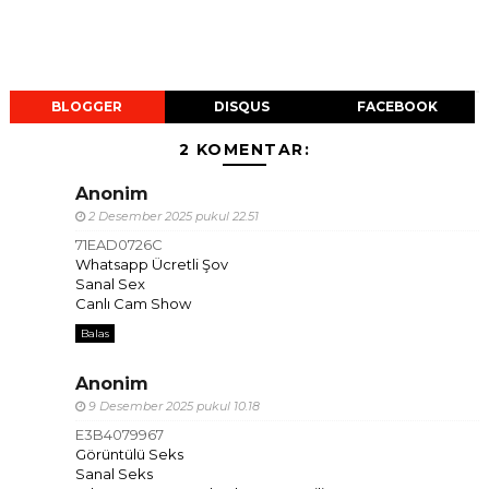
BLOGGER
DISQUS
FACEBOOK
2 KOMENTAR:
Anonim
2 Desember 2025 pukul 22.51
71EAD0726C
Whatsapp Ücretli Şov
Sanal Sex
Canlı Cam Show
Balas
Anonim
9 Desember 2025 pukul 10.18
E3B4079967
Görüntülü Seks
Sanal Seks