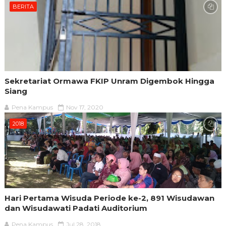
BERITA
Sekretariat Ormawa FKIP Unram Digembok Hingga
Siang
Pena Kampus
Nov 17, 2020
2018
Hari Pertama Wisuda Periode ke-2, 891 Wisudawan
dan Wisudawati Padati Auditorium
Pena Kampus
Jul 28, 2018