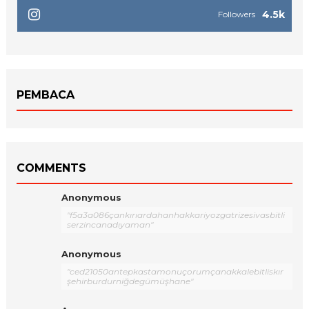
4.5k
Followers
PEMBACA
COMMENTS
Anonymous
"f5a3a086çankırıardahanhakkariyozgatrizesivasbitli
serzincanadıyaman"
Anonymous
"ced21050antepkastamonuçorumçanakkalebitliskır
şehirburdurniğdegümüşhane"