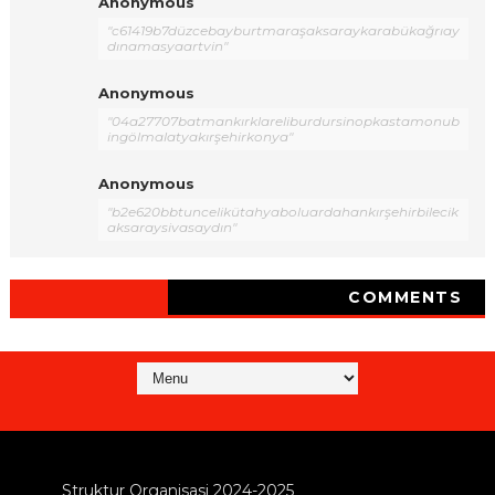
Anonymous
"c61419b7düzcebayburtmaraşaksaraykarabükağrıay
dınamasyaartvin"
Anonymous
"04a27707batmankırklareliburdursinopkastamonub
ingölmalatyakırşehirkonya"
Anonymous
"b2e620bbtuncelikütahyaboluardahankırşehirbilecik
aksaraysivasaydın"
COMMENTS
Struktur Organisasi 2024-2025