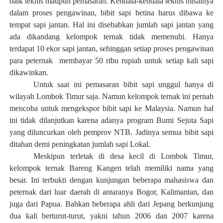
baik teknis maupun pemasaran. Kendala-kendala teknis misalnya
dalam proses pengawinan, bibit sapi betina harus dibawa ke
tempat sapi jantan. Hal ini disebabkan jumlah sapi jantan yang
ada dikandang kelompok ternak tidak memenuhi. Hanya
terdapat 10 ekor sapi jantan, sehinggan setiap proses pengawinan
para peternak membayar 50 ribu rupiah untuk setiap kali sapi
dikawinkan.
Untuk saat ini pemasaran bibit sapi unggul hanya di
wilayah Lombok Timur saja. Namun kelompok ternak ini pernah
mencoba untuk mengekspor bibit sapi ke Malaysia. Namun hal
ini tidak dilanjutkan karena adanya program Bumi Sejuta Sapi
yang diluncurkan oleh pemprov NTB. Jadinya semua bibit sapi
ditahan demi peningkatan jumlah sapi Lokal.
Meskipun terletak di desa kecil di Lombok Timur,
kelompok ternak Bareng Kangen telah memiliki nama yang
besar. Ini terbukti dengan kunjungan beberapa mahasiswa dan
peternak dari luar daerah di antaranya Bogor, Kalimantan, dan
juga dari Papua. Bahkan beberapa ahli dari Jepang berkunjung
dua kali berturut-turut, yakni tahun 2006 dan 2007 karena