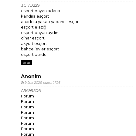
3C17D229
esçort bayan adana
kandıra esçort
anadolu yakası yabancı esçort
esçort elazığ
esçort bayan aydın
dinar esçort
akyurt esçort
bahçelievler esçort
esçort burdur
Balas
Anonim
9 Juli 2026 pukul 17.26
A5A99506
Forum
Forum
Forum
Forum
Forum
Forum
Forum
Forum