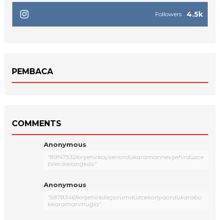
4.5k
Followers
PEMBACA
COMMENTS
Anonymous
"89f47532kırşehirkayseriordukaramannevşehirdüzce
bilecikelazığkilis"
Anonymous
"5878346fkırşehirkilisçorumdüzcekonyaordukarabü
kkaramanmuğla"