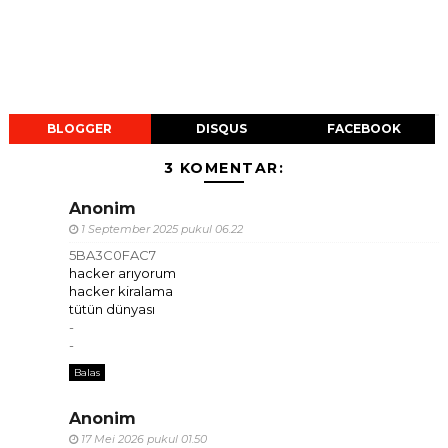
BLOGGER
DISQUS
FACEBOOK
3 KOMENTAR:
Anonim
1 September 2025 pukul 06.22
5BA3C0FAC7
hacker arıyorum
hacker kiralama
tütün dünyası
-
-
Balas
Anonim
17 Mei 2026 pukul 01.50