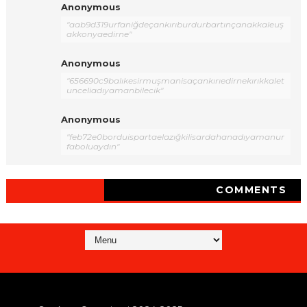
Anonymous
"aab9d319urfaniğdeçankırıburdurbartınçanakkaleuş
akkonyaedirne"
Anonymous
"656690c9balıkesirmuşmanisaçankırıedirnekırıkkalet
unceliadıyamanbilecik"
Anonymous
"feb72e0borduispartaelazığkilisardahanadıyamanur
faboluaydın"
COMMENTS