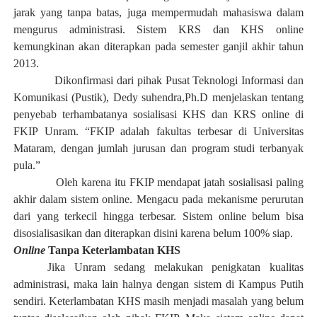
jarak yang tanpa batas,
juga
mempermudah mahasiswa
dalam
mengurus
administrasi. Sistem KRS dan KHS online
kemungkinan
akan diterapkan
pada
semester
ganjil akhir tahun
2013.
Dikonfirmasi dari pihak
Pusat Teknologi Informasi dan
Komunikasi
(Pustik),
Dedy suhendra,Ph.D menjelaskan tentang
penyebab terhambatanya sosialisasi
KHS dan KRS online di
FKIP
Unram.
“
FKIP adalah
f
akultas terbesar di Universitas
Mataram,
dengan
jumlah
jurusan dan
program studi
terbanyak
pula.”
Oleh karena itu
FKIP mendapat jatah
sosialisasi paling
akhir dalam sistem online
. M
e
ngacu pada me
kanisme
perurutan
dari yang terkecil hingga terbesar. Sistem online belum bisa
disosialisasikan dan diterapkan disini karena belum 100% siap
.
Online
Tanpa Keterlambatan KHS
Jika Unram sedang melakukan penigkatan kualitas
administrasi, maka lain halnya dengan sistem di Kampus Putih
sendiri. Keterlambatan KHS masih menjadi masalah yang belum