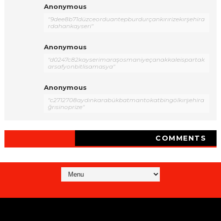
Anonymous
"9dee8b71düzceorduantepburdurçankırırizekırşehira
rdahankayseri"
Anonymous
"d0247c82kayserimaraşosmaniyeçanakkaleispartak
arsafyonbitlisamasya"
Anonymous
"c2712708aydınkarabükbatmantokatbingölkırşehira
ğrısinoprize"
COMMENTS