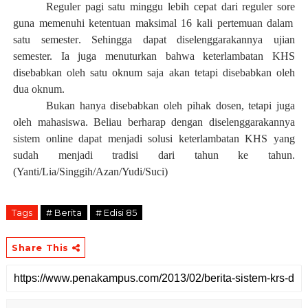
Reguler pagi satu minggu lebih cepat dari reguler sore
guna
memenuhi ketentuan maksimal 16
kali
pertemuan dalam
satu semester
. S
ehingga dapat diselenggarakannya ujian
semester.
Ia
juga menuturkan bahwa keterlambatan KHS
disebabkan oleh satu oknum saja akan tetapi disebabkan oleh
dua oknum
.
B
ukan hanya disebabkan oleh pihak dosen, tetapi juga
oleh mahasiswa. Beliau berharap de
n
gan diselenggarakannya
sistem online dapat menjadi solusi keterlambatan KHS yang
sudah menjadi tradisi dari tahun ke
tahun.
(Yanti/Lia/Singgih/Azan/Yudi/Suci)
Tags
# Berita
# Edisi 85
Share This