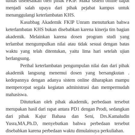
tuntas diselesaikan oleh pihak FKIP. Maka s
istem online
dapat
menjadi salah
upaya dari pihak pejabat kampus untuk
menanggulangi keterlambatan KHS
.
K
asub
b
ag
A
kademik
FKIP Unram
menuturkan bahwa
keterlambatan KHS bukan disebabkan karena kinerja tim bagian
akademik
. Melainkan
karena dosen program studi yang
terlambat mengumpulkan nilai atau tidak sesuai dengan batas
waktu yang telah di
tentukan, yaitu lima hari setelah ujian
berlangsung.
P
erihal keterlambatan pengumpulan nilai dan dari pihak
akademik langsung menemui dosen yang bersangkutan .
kedepannya d
engan adanya sistem online diharapkan mampu
mempercepat segala kegiatan administrasi dan mempermudah
mahasiswa
.
Dituturkan oleh pihak akademik, perbedaan tersebut
merupakan hasil dari rapat antara PD1 dengan
P
rodi, sedangkan
dari pihak Kajur Bahasa
d
an Seni
, Drs.Kamaludin
Yusra,MA,Ph.D,
menyebutkan bahwa perbedaan tersebut
disebabkan karena perbedaan waktu dimulainuya perkuliahan
.