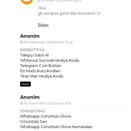
15 Maret 2013 pukul 08.20
Oke.
gk sempet ganti dari kemaren :D
Balas
Anonim
18 September 2025 pukul 19.42
B698077FA3
Takipçi Satın Al
Whiteout Survival Hediye Kodu
Telegram Coin Botları
Eti Mutlu Kutu Kodları
Titan War Hediye Kodu
Balas
Anonim
30 November 2025 pukul 15.51
50AE62D84D
Whatsapp Görüntülü Show
Görüntülü Sex
Whatsapp Görüntülü Show Numaraları