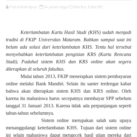
Pena Kampus
14 years ago
Berita,
Edisi 85,
Keterlambatan K
artu
H
asil
S
tudi (KHS)
sudah menjadi
tradisi
di FKIP Universitas Mataram. Bahkan sampai saat ini
belum ada solusi dari keterlambatan KHS
. Tentu hal
tersebut
menyeba
b
kan keterlambatan pengisian KRS
(Kartu Rencana
Studi). Padahal s
istem KHS dan KRS
online akan segera
diterapkan di seluruh fakultas.
Mulai
tahun 2013, FKIP menerapkan sistem pembayaran
online melalui Bank Mandiri
. Selain itu s
anter terdengar kabar
bahwa akan diterapkan sistem KHS dan KRS online
. Oleh
karena itu
mahasiswa harus
secepatnya
membayar SPP sebelum
tanggal 31 Januari 2013.
K
arena tidak ada perpanjangan seperti
tahun-tahun sebelumnya.
Sistem online merupakan salah satu upaya
menanggulangi
keterlambatan KHS
.
T
ujuan
dari
sistem online
ini selain mahasiswa dapat mengecek hasil ujian mereka dari