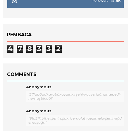
4.5k
Followers
PEMBACA
4
7
8
3
3
2
COMMENTS
Anonymous
"27fab0adkarabükaydınkırşehirkayseriağrıantepedir
nemuşbingöl"
Anonymous
"91d574bfnevşehiruşakrizemalatyaedirnekırşehirniğd
emuşağrı"