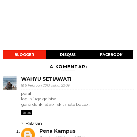
BLOGGER
DISQUS
FACEBOOK
4 KOMENTAR:
WAHYU SETIAWATI
6 Februari 2013 pukul 22.09
parah..
log in juga ga bisa..
ganti donk latarx,, skit mata bacax..
Balas
Balasan
Pena Kampus