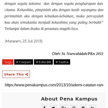
d
engan s
e
gala tulusm
u d
an dengan segala pengharapan dan
citamu.
Kekasihku, pimpinlah aku dengan kasih sayangmu dan
perintahlah aku dengan kebaikan-kebaikan, maka percayalah
kau akan temukanku menjadi kekasihmu yang paling berbakti”
Terlampir dalam doaku
d
i perantara magrib-Isya
.
(Mataram, 23 Juli 2013)
Oleh:
St. Nurwahidah/PKn 2011
Tags
# Cerpen
# Edisi 88
# Sastra
Share This
About Pena Kampus