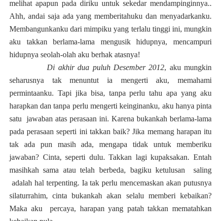
melihat apapun
pada
diriku untuk sekedar mendampinginnya..
Ahh
,
andai saja ada yang memberitahuku dan menyadarkanku.
Membangunkanku dari mimpiku yang terlalu tinggi ini,
mungkin
aku takkan berlama-lama mengusik hidupnya, mencampuri
hidupnya seolah-olah aku berhak atasnya
!
Di akhir dua puluh Desember 2012
, a
ku mungkin
seharusnya tak menuntut ia mengerti aku, memahami
permintaanku. Tapi jika bisa, tanpa perlu tahu apa yang aku
harapkan dan tanpa perlu mengerti keinginanku, aku hanya pinta
satu
jawaban atas perasaan ini. Karena bukankah berlama-lama
pada perasaan seperti ini takkan baik? Jika memang harapan itu
tak ada pun masih ada, mengapa tidak untuk memberiku
jawaban?
Cinta, seperti dulu. Takkan lagi kupaksakan. Entah
masihkah sama atau telah berbeda, bagiku ketulusan
saling
adalah hal terpenting. Ia tak perlu mencemaskan akan putusnya
silaturrahim, cinta bukankah akan selalu memberi kebaikan?
Maka
aku
percaya, harapan yang patah takkan mematahkan