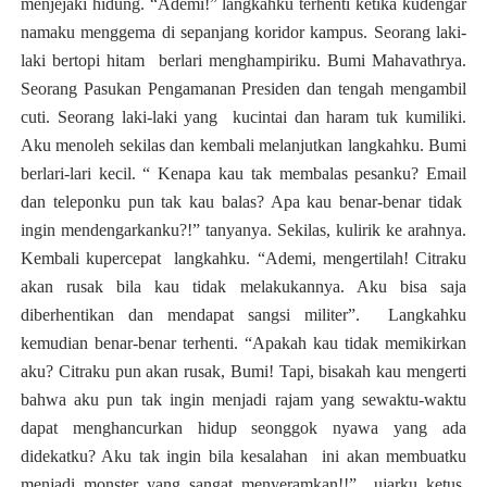
menjejaki hidung. “Ademi!” langkahku terhenti ketika kudengar
namaku menggema di sepanjang koridor
kampus
. Seorang laki-
laki bertopi hitam berlari menghampiriku. Bumi Mahavathry
a
.
Seorang Pasukan Pengamanan Presiden dan tengah mengambil
cuti. Seorang laki-laki yang kucintai dan haram tuk kumiliki.
Aku menoleh sekilas dan kembali melanjutkan langkahku. Bumi
berlari-lari kecil. “ Kenapa kau tak membalas pesanku? Email
dan teleponku pun tak kau balas? Apa kau benar-benar tidak
ingin mendengarkanku?!” tanyanya. Sekilas, kulirik ke arahnya.
Kembali kupercepat langkahku. “Ademi, mengertilah! Citraku
akan rusak bila kau tidak melakukannya. Aku bisa saja
diberhentikan dan mendapat sangsi militer”. Langkahku
kemudian benar-benar terhenti. “Apakah kau tidak memikirkan
aku? Citraku pun akan rusak, Bumi! Tapi, bisakah kau mengerti
bahwa aku pun tak ingin menjadi rajam yang sewaktu-waktu
dapat menghancurkan hidup seonggok nyawa yang ada
didekatku? Aku tak ingin bila kesalahan ini akan membuatku
menjadi monster yang sangat menyeramkan!!” ujarku ketus.