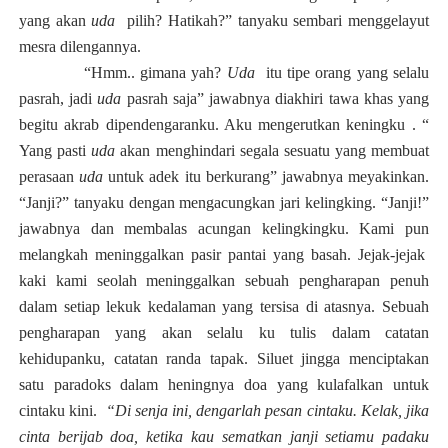
yang akan
uda
pilih? Hatikah?” tanyaku sembari menggelayut
mesra dilengannya.
“Hmm.. gimana yah?
Uda
itu tipe orang yang selalu
pasrah, jadi
uda
pasrah saja” jawabnya diakhiri tawa khas yang
begitu akrab dipendengaranku. Aku mengerutkan keningku . “
Yang pasti
uda
akan menghindari segala sesuatu yang membuat
perasaan
uda
untuk adek itu berkurang” jawabnya meyakinkan.
“Janji?” tanyaku dengan mengacungkan jari kelingking. “Janji!”
jawabnya dan membalas acungan kelingkingku. Kami pun
melangkah meninggalkan pasir pantai yang basah. Jejak-jejak
kaki kami seolah meninggalkan sebuah pengharapan penuh
dalam setiap lekuk kedalaman yang tersisa di atasnya. Sebuah
pengharapan yang akan selalu ku tulis dalam catatan
kehidupanku, catatan randa tapak. Siluet jingga menciptakan
satu paradoks dalam heningnya doa yang kulafalkan untuk
cintaku kini.
“
Di senja ini, dengarlah pesan cintaku.
Kelak
,
jika
cinta berijab doa
, k
etika kau sematkan janji setiamu padaku