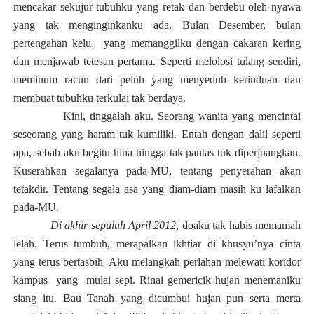
mencakar sekujur tubuhku yang retak dan berdebu oleh nyawa
yang tak menginginkanku ada. Bulan Desember, bulan
pertengahan kelu, yang memanggilku dengan cakaran kering
dan menjawab tetesan pertama. Seperti melolosi tulang sendiri,
meminum racun dari peluh yang menyeduh kerinduan dan
membuat tubuhku terkulai tak berdaya.
Kini, tinggalah aku.
Seorang wanita yang mencintai
seseorang yang haram tuk kumiliki. Entah dengan dalil seperti
apa, sebab aku begitu hina hingga tak pantas tuk diperjuangkan.
Kuserahkan segalanya pada-MU, tentang penyerahan akan
tetakdir. Tentang segala asa yang diam-diam masih ku lafalkan
pada-MU.
Di akhir sepuluh
April 2012
,
d
oaku tak habis memamah
lelah. Terus tumbuh, merapalkan ikhtiar di khusyu’nya cinta
.
yang terus bertasbih
Aku melangkah perlahan melewati koridor
kampus
yang mulai sepi. Rinai gemericik hujan menemaniku
siang itu. Bau Tanah yang dicumbui hujan pun serta merta