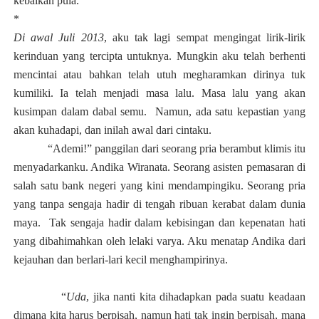
kebaikan pul
a.
*
Di awal Juli 2013
, aku tak lagi sempat mengingat lirik-lirik
kerinduan yang tercipta untuknya. Mungkin aku telah berhenti
mencintai atau bahkan telah utuh megharamkan dirinya tuk
kumiliki. Ia telah menjadi masa lalu. Masa lalu yang akan
kusimpan dalam dabal semu. Namun, ada satu kepastian yang
akan kuhadapi, dan inilah awal dari cintaku.
“Ademi!” panggilan dari seorang pria berambut klimis itu
menyadarkanku. Andika Wiranata. Seorang asisten pemasaran di
salah satu bank negeri yang kini mendampingiku. Seorang pria
yang tanpa sengaja hadir di tengah ribuan kerabat dalam dunia
maya. Tak sengaja hadir dalam kebisingan dan kepenatan hati
yang dibahimahkan oleh lelaki varya. Aku menatap Andika dari
kejauhan dan berlari-lari kecil menghampirinya.
“
Uda
, jika nanti kita dihadapkan pada suatu keadaan
dimana kita harus berpisah, namun hati tak ingin berpisah, mana