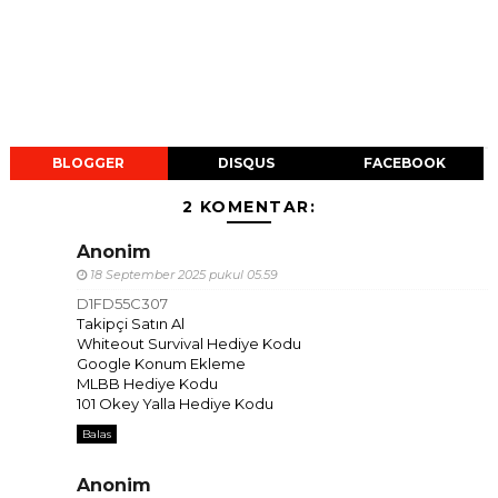
BLOGGER
DISQUS
FACEBOOK
2 KOMENTAR:
Anonim
18 September 2025 pukul 05.59
D1FD55C307
Takipçi Satın Al
Whiteout Survival Hediye Kodu
Google Konum Ekleme
MLBB Hediye Kodu
101 Okey Yalla Hediye Kodu
Balas
Anonim