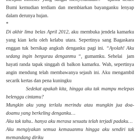
Bumi kemudian terdiam dan membiarkan bayanganku lenyap
dalam derunya huja
n.
*
Di
akhir lima belas
April
2012
, aku membuka jendela kamarku
yang kian kelu oleh kelabu utara. Sepertinya sang Bagaskara
enggan tuk bersikap angkuh denganku pagi ini.
“Ayolah! Aku
sedang ingin bergurau denganmu “,
gumamku. Sehelai jam
hayati randa tapak singgah di balkon kamarku. Wah, sepertinya
angin mendung telah membawanya sejauh ini. Aku mengambil
secarik kertas dan pena kuningku
Sedekat apakah kita, hingga aku tak mampu melepas
belenggu cintamu?
Mungkin aku yang terlalu merindu atau mungkin jua doa-
doamu yang berkeling denganku…
Aku tak tahu.. hanya aku merasa sesuatu telah terjadi padaku…
Aku mengiyakan semua kemauanmu hingga aku sendiri tak
memandang diriku