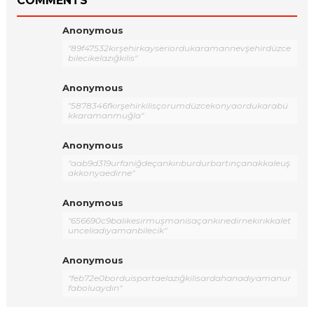
COMMENTS
Anonymous
"89f47532kırşehirkayseriordukaramannevşehirdüzce
bilecikelazığkilis"
Anonymous
"5878346fkırşehirkilisçorumdüzcekonyaordukarabü
kkaramanmuğla"
Anonymous
"aab9d319urfaniğdeçankırıburdurbartınçanakkaleuş
akkonyaedirne"
Anonymous
"656690c9balıkesirmuşmanisaçankırıedirnekırıkkalet
unceliadıyamanbilecik"
Anonymous
"feb72e0borduispartaelazığkilisardahanadıyamanur
faboluaydın"