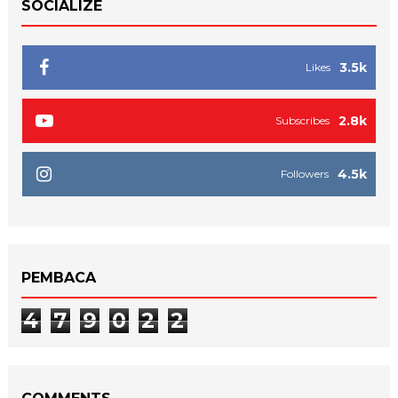
SOCIALIZE
3.5k
Likes
2.8k
Subscribes
4.5k
Followers
PEMBACA
4
7
9
0
2
2