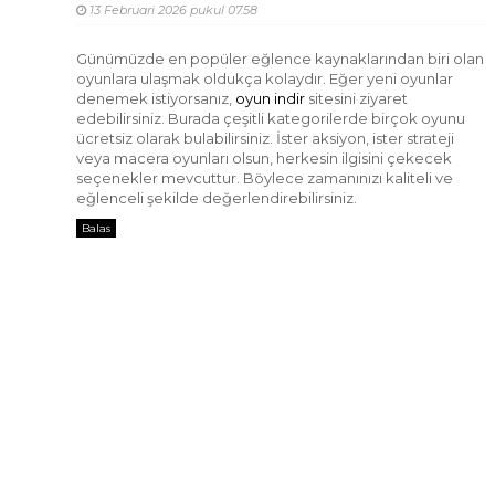
13 Februari 2026 pukul 07.58
Günümüzde en popüler eğlence kaynaklarından biri olan
oyunlara ulaşmak oldukça kolaydır. Eğer yeni oyunlar
denemek istiyorsanız,
oyun indir
sitesini ziyaret
edebilirsiniz. Burada çeşitli kategorilerde birçok oyunu
ücretsiz olarak bulabilirsiniz. İster aksiyon, ister strateji
veya macera oyunları olsun, herkesin ilgisini çekecek
seçenekler mevcuttur. Böylece zamanınızı kaliteli ve
eğlenceli şekilde değerlendirebilirsiniz.
Balas