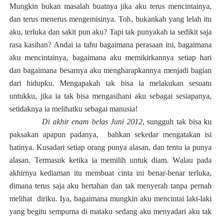
Mungkin bukan masalah buatnya jika aku terus mencintainya,
dan terus menerus mengemisinya. Toh
,
bukankah yang lelah itu
aku, terluka dan sakit pun aku?
Tapi tak punyakah ia sedikit saja
rasa kasihan?
Andai ia tahu bagaimana perasaan ini, bagaimana
aku mencintainya, bagaimana aku memikirkannya setiap hari
dan bagaimana besarnya aku mengharapkannya menjadi bagian
dari hidupku.
M
engapakah tak bisa ia melakukan sesuatu
untukku, jika ia tak bisa mengasihani aku sebagai sesiapanya
,
setidak
nya
ia melihatku sebagai manusia
!
Di akhir enam belas Juni 2012
, sungguh
tak bisa ku
paksakan apapun padanya,
bahkan sekedar mengatakan isi
hatinya. Kusadari setiap orang punya alasan, dan tentu ia punya
alasan. Termasuk ketika ia memilih untuk diam
. W
alau pada
akhirnya kediaman itu membuat cinta ini benar-benar
terluka
,
dimana terus saja aku bertahan dan tak menyerah tanpa pernah
melihat
diriku.
Iya, bagaimana mungkin aku mencintai laki-laki
yang begitu sempurna di mataku sedang aku menyadari ak
u
tak