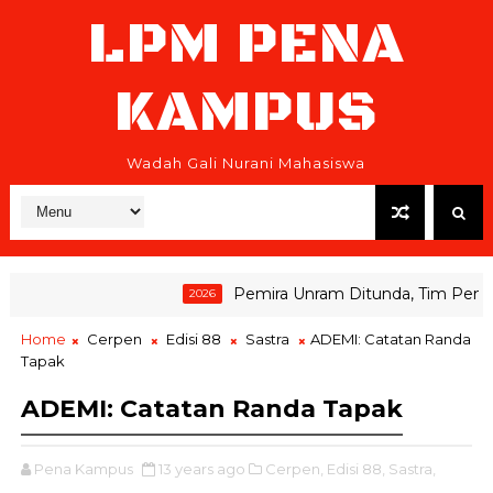
LPM PENA
KAMPUS
Wadah Gali Nurani Mahasiswa
Pemira Unram Ditunda, Tim Pemenang
2026
Home
Cerpen
Edisi 88
Sastra
ADEMI: Catatan Randa
Tapak
ADEMI: Catatan Randa Tapak
Pena Kampus
13 years ago
Cerpen,
Edisi 88,
Sastra,