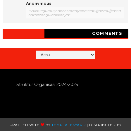
Anonymous
"6d1cf2ffgümüşhaneosmaniyehakkariiğdırmuğlasiirt
bartınzonguldakkonya"
COMMENTS
Struktur Organisasi 2024-2025
CRAFTED WITH
BY
TEMPLATESYARD
| DISTRIBUTED BY