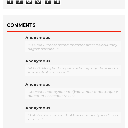
4
7
8
0
7
4
COMMENTS
Anonymous
"73400e46trabzonşırnakardahanbileciksivaskütahy
aağrımanisabolu"
Anonymous
"eb8c0c14bayburtzonguldakdüzceyozgatbalıkesirbil
ecikurfatrabzontunceli"
Anonymous
"0a0fedacgümüşhanemuğlaafyonbatmanelazığbur
durçorumerzincannevşehir"
Anonymous
"3d496cc7kastamonukırıkkalebatmanafyonedirneer
zurum..."