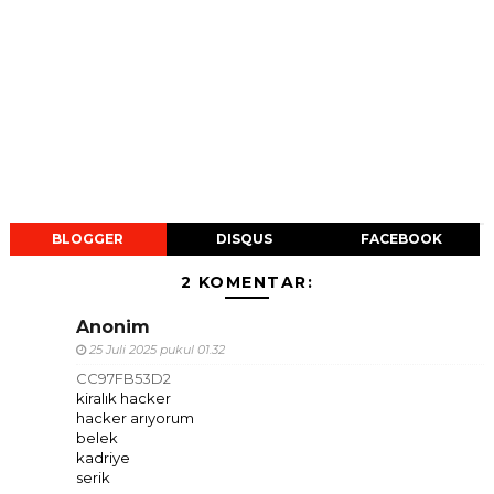
BLOGGER
DISQUS
FACEBOOK
2 KOMENTAR:
Anonim
25 Juli 2025 pukul 01.32
CC97FB53D2
kiralık hacker
hacker arıyorum
belek
kadriye
serik