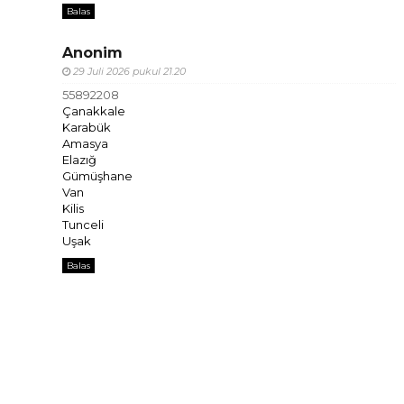
Balas
Anonim
29 Juli 2026 pukul 21.20
55892208
Çanakkale
Karabük
Amasya
Elazığ
Gümüşhane
Van
Kilis
Tunceli
Uşak
Balas