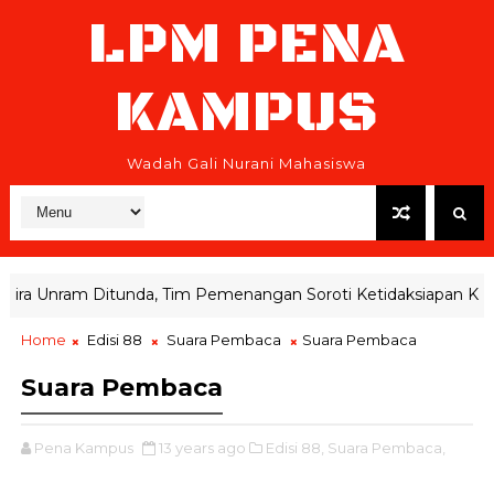
LPM PENA
KAMPUS
Wadah Gali Nurani Mahasiswa
 Unram Ditunda, Tim Pemenangan Soroti Ketidaksiapan KPRM
Home
Edisi 88
Suara Pembaca
Suara Pembaca
Suara Pembaca
Pena Kampus
13 years ago
Edisi 88,
Suara Pembaca,