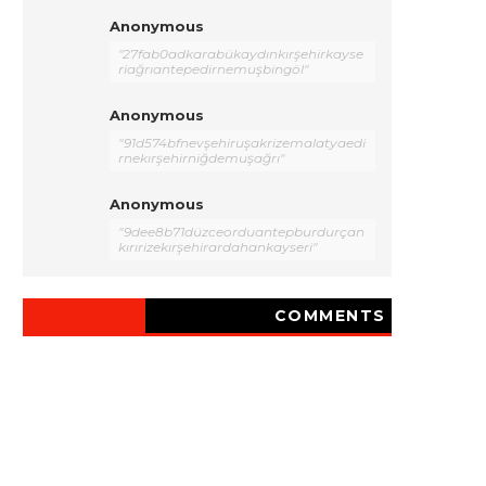
Anonymous
"27fab0adkarabükaydınkırşehirkayse
riağrıantepedirnemuşbingöl"
Anonymous
"91d574bfnevşehiruşakrizemalatyaedi
rnekırşehirniğdemuşağrı"
Anonymous
"9dee8b71düzceorduantepburdurçan
kırırizekırşehirardahankayseri"
COMMENTS