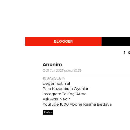
BLOGGER
1 
Anonim
21 Juli 2025 pukul 01.39
100A2CE814
beğeni satın al
Para Kazandıran Oyunlar
Instagram Takipçi Atma
Aşk Acısı Nedir
Youtube 1000 Abone Kasma Bedava
Balas