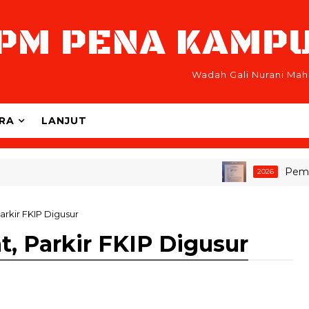
PM PENA KAMP
Wadah Gali Nurani Mah
RA
LANJUT
Pemira U
2026
rkir FKIP Digusur
, Parkir FKIP Digusur