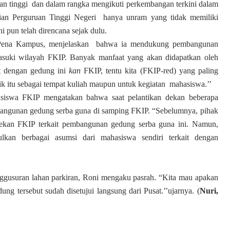
n tinggi dan dalam rangka mengikuti perkembangan terkini dalam
ekian Perguruan Tinggi Negeri hanya unram yang tidak memiliki
 pun telah direncana sejak dulu.
i Pena Kampus, menjelaskan bahwa ia mendukung pembangunan
uki wilayah FKIP. Banyak manfaat yang akan didapatkan oleh
at dengan gedung ini
kan
FKIP, tentu kita (FKIP-red) yang paling
k itu sebagai tempat kuliah maupun untuk kegiatan mahasiswa.’’
siswa FKIP mengatakan bahwa saat pelantikan dekan beberapa
bangunan gedung serba guna di samping FKIP. “Sebelumnya, pihak
 dekan FKIP terkait pembangunan gedung serba guna ini. Namun,
ulkan berbagai asumsi dari mahasiswa sendiri terkait dengan
enggusuran lahan parkiran, Roni mengaku pasrah. “Kita mau apakan
ng tersebut sudah disetujui langsung dari Pusat.’’ujarnya. (
Nuri,