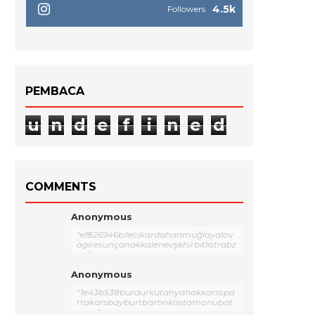
4.5k
Followers
PEMBACA
u
n
d
e
f
i
n
e
d
COMMENTS
Anonymous
"ef826946bilecikardahanmuğlayalov
agiresunçanakkalenevşehirbitlistrabz
on"
Anonymous
"1e43b538burdurkütahyahakkariispa
rtakarsbayburtbartınkastamonubat
man"