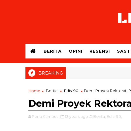
L
BERITA
OPINI
RESENSI
SAST
BREAKING
Home
Berita
Edisi 90
Demi Proyek Rektorat, Pa
Demi Proyek Rektorat
Pena Kampus
13 years ago
Berita,
Edisi 90,