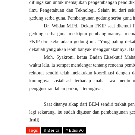
difungsikan untuk memajukan pengembangan pendidika
ilmu Pengetahuan dan Teknologi. Selain itu dari s
gedung serba guna. Pembangunan gedung serba guna ini
Dr. Wildan,M.Pd, Dekan FKIP saat ditemu
gedung serba guna meskipun pembangunannya memas
FKIP dari keberadaan gedung ini. “Yang paling dek
dekatlah yang akan lebih banyak menggunakannya. Bai
Moh. Syakroni, ketua Badan Eksekutif Maha
waktu lalu, ia sempat mendengar tentang rencana pem
rektorat sendiri telah melakukan koordinasi dengan
kurangnya sosialisasi terhadap mahasiswa menimb
penggusuran lahan parkir, “ terangnya.
Saat ditanya sikap dari BEM sendiri terkait p
lagi sekarang, itu sudah digusur dan pembangunan gedu
Indi
)
Tags
# Berita
# Edisi 90