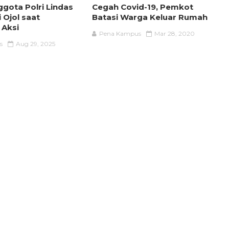
ggota Polri Lindas
Cegah Covid-19, Pemkot
Ojol saat
Batasi Warga Keluar Rumah
 Aksi
Pena Kampus
Mar 28, 2020
s
Aug 29, 2025