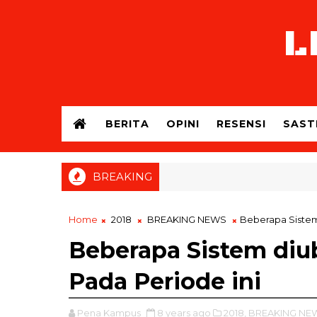
L
BERITA
OPINI
RESENSI
SAST
BREAKING
Home
2018
BREAKING NEWS
Beberapa Sistem
Beberapa Sistem diu
Pada Periode ini
Pena Kampus
8 years ago
2018,
BREAKING NE