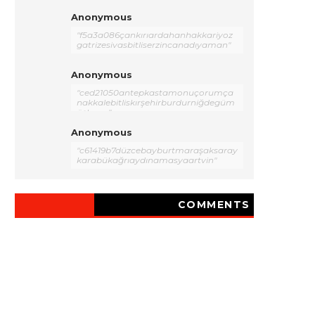
Anonymous
"f5a3a086çankırıardahanhakkariyoz
gatrizesivasbitliserzincanadıyaman"
Anonymous
"ced21050antepkastamonuçorumça
nakkalebitliskırşehirburdurniğdegüm
üşhane"
Anonymous
"c61419b7düzcebayburtmaraşaksaray
karabükağrıaydınamasyaartvin"
COMMENTS