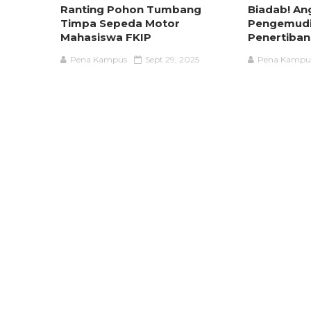
Ranting Pohon Tumbang
Biadab! An
Timpa Sepeda Motor
Pengemudi 
Mahasiswa FKIP
Penertiban
Pena Kampus
Sept 29, 2025
Pena Kampu