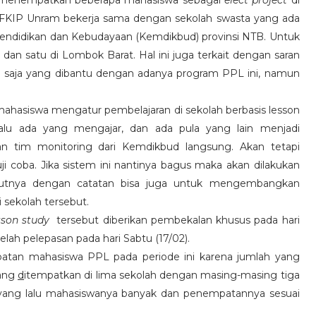
i menempatkan beberapa mahasiswa sebagai
elect project
di
ak FKIP Unram bekerja sama dengan sekolah swasta yang ada
endidikan dan Kebudayaan (Kemdikbud) provinsi NTB. Untuk
dan satu di Lombok Barat. Hal ini juga terkait dengan saran
ri saja yang dibantu dengan adanya program PPL ini, namun
hasiswa mengatur pembelajaran di sekolah berbasis lesson
alu ada yang mengajar, dan ada pula yang lain menjadi
an tim monitoring dari Kemdikbud langsung. Akan tetapi
 coba. Jika sistem ini nantinya bagus maka akan dilakukan
njutnya dengan catatan bisa juga untuk mengembangkan
 sekolah tersebut.
sson study
tersebut diberikan pembekalan khusus pada hari
elah pelepasan pada hari Sabtu (17/02).
tan mahasiswa PPL pada periode ini karena jumlah yang
rang
d
itempatkan di lima sekolah dengan masing-masing tiga
e yang lalu mahasiswanya banyak dan penempatannya sesuai