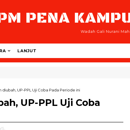
PM PENA KAMP
Wadah Gali Nurani Mah
RA
LANJUT
 diubah, UP-PPL Uji Coba Pada Periode ini
bah, UP-PPL Uji Coba
WS,