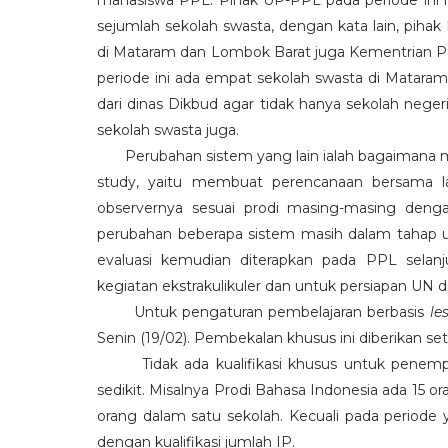
mahasiswa PPL. Pihak UP-PPL pada periode in
sejumlah sekolah swasta, dengan kata lain, pih
di Mataram dan Lombok Barat juga Kementrian P
periode ini ada empat sekolah swasta di Mataram 
dari dinas Dikbud agar tidak hanya sekolah nege
sekolah swasta juga.
Perubahan sistem yang lain ialah bagaimana ma
study, yaitu membuat perencanaan bersama l
observernya sesuai prodi masing-masing deng
perubahan beberapa sistem masih dalam tahap uji
evaluasi kemudian diterapkan pada PPL sela
kegiatan ekstrakulikuler dan untuk persiapan UN di
Untuk pengaturan pembelajaran berbasis
le
Senin (19/02). Pembekalan khusus ini diberikan set
Tidak ada kualifikasi khusus untuk penempa
sedikit. Misalnya Prodi Bahasa Indonesia ada 15 o
orang dalam satu sekolah. Kecuali pada period
dengan kualifikasi jumlah IP.