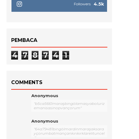
4.5k
Followers
PEMBACA
4
7
8
7
4
1
COMMENTS
Anonymous
"b5ca5661maraşbingölamasyaboluriz
emanisasinopvançorum"
Anonymous
"64a79481bingölmardinmaraşaksara
yçorumbatmançankırıkırklarelituncel
i"