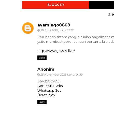
BLOGGER
2 
ayamjago0809
29 April 2019 pukul 12.27
Perubahan sistem yang lain ialah bagaimana m
yaitu membuat perencanaan bersama lalu ada
http://www.gr3529.live/
Balas
Anonim
25 November 2025 pukul 04.19
06A35CCAA5
Görüntülü Seks
Whatsapp Şov
Ücretli Şov
Balas