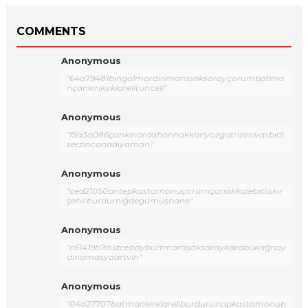
COMMENTS
Anonymous
"64a79481bingölmardinmaraşaksarayçorumbatma
nçankırıkırklarelitunceli"
Anonymous
"f5a3a086çankırıardahanhakkariyozgatrizesivasbitli
serzincanadıyaman"
Anonymous
"ced21050antepkastamonuçorumçanakkalebitliskır
şehirburdurniğdegümüşhane"
Anonymous
"c61419b7düzcebayburtmaraşaksaraykarabükağrıay
dınamasyaartvin"
Anonymous
"04a27707batmankırklareliburdursinopkastamonub