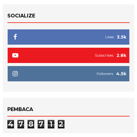
SOCIALIZE
3.5k
Likes
2.8k
Subscribes
4.5k
Followers
PEMBACA
4
7
8
7
1
2