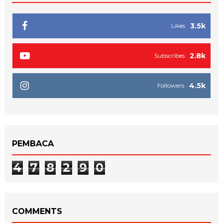
3.5k
Likes
2.8k
Subscribes
4.5k
Followers
PEMBACA
4
7
8
2
9
0
COMMENTS