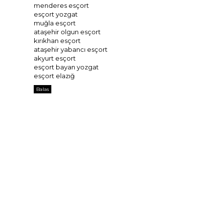
menderes esçort
esçort yozgat
muğla esçort
ataşehir olgun esçort
kırıkhan esçort
ataşehir yabancı esçort
akyurt esçort
esçort bayan yozgat
esçort elazığ
Balas