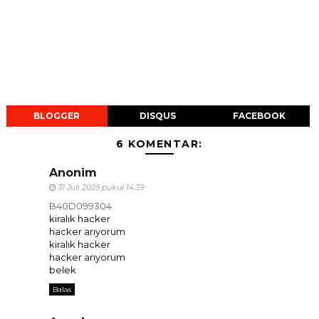
BLOGGER
DISQUS
FACEBOOK
6 KOMENTAR:
Anonim
31 Juli 2025 pukul 14.39
B40D099304
kiralık hacker
hacker arıyorum
kiralık hacker
hacker arıyorum
belek
Balas