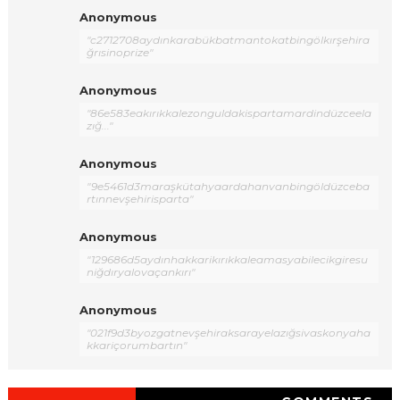
Anonymous
"c2712708aydınkarabükbatmantokatbingölkırşehira
ğrısinoprize"
Anonymous
"86e583eakırıkkalezonguldakispartamardindüzceela
zığ..."
Anonymous
"9e5461d3maraşkütahyaardahanvanbingöldüzceba
rtınnevşehirisparta"
Anonymous
"129686d5aydınhakkarikırıkkaleamasyabilecikgiresu
niğdıryalovaçankırı"
Anonymous
"021f9d3byozgatnevşehiraksarayelazığsivaskonyaha
kkariçorumbartın"