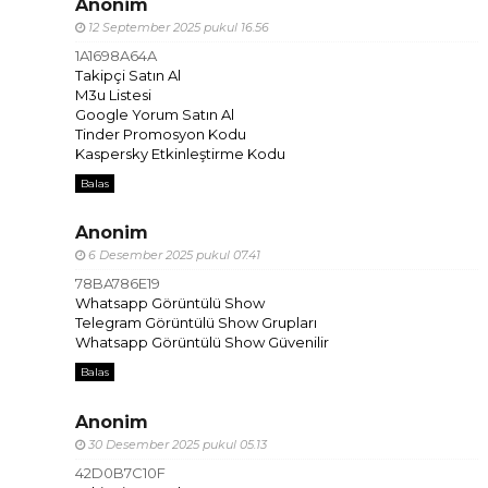
Anonim
12 September 2025 pukul 16.56
1A1698A64A
Takipçi Satın Al
M3u Listesi
Google Yorum Satın Al
Tinder Promosyon Kodu
Kaspersky Etkinleştirme Kodu
Balas
Anonim
6 Desember 2025 pukul 07.41
78BA786E19
Whatsapp Görüntülü Show
Telegram Görüntülü Show Grupları
Whatsapp Görüntülü Show Güvenilir
Balas
Anonim
30 Desember 2025 pukul 05.13
42D0B7C10F