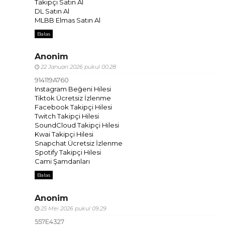
Takipçi Satın Al
DL Satın Al
MLBB Elmas Satın Al
Balas
Anonim
22 Januari 2026 pukul 00.28
914119A760
Instagram Beğeni Hilesi
Tiktok Ücretsiz İzlenme
Facebook Takipçi Hilesi
Twitch Takipçi Hilesi
SoundCloud Takipçi Hilesi
Kwai Takipçi Hilesi
Snapchat Ücretsiz İzlenme
Spotify Takipçi Hilesi
Cami Şamdanları
Balas
Anonim
25 Mei 2026 pukul 09.29
557E4327