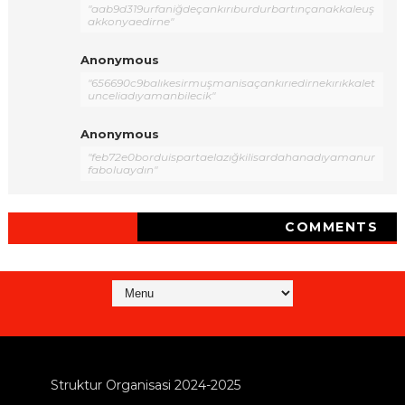
"aab9d319urfaniğdeçankırıburdurbartınçanakkaleuş
akkonyaedirne"
Anonymous
"656690c9balıkesirmuşmanisaçankırıedirnekırıkkalet
unceliadıyamanbilecik"
Anonymous
"feb72e0borduispartaelazığkilisardahanadıyamanur
faboluaydın"
COMMENTS
Struktur Organisasi 2024-2025