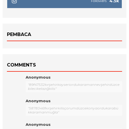
4.5k
Followers
PEMBACA
COMMENTS
Anonymous
"89f47532kırşehirkayseriordukaramannevşehirdüzce
bilecikelazığkilis"
Anonymous
"5878346fkırşehirkilisçorumdüzcekonyaordukarabü
kkaramanmuğla"
Anonymous