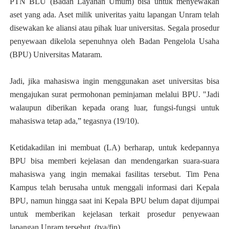
PTN BLU (Badan Layanan Umum) bisa untuk menyewakan
aset yang ada. Aset milik univeritas yaitu lapangan Unram telah
disewakan ke aliansi atau pihak luar universitas. Segala prosedur
penyewaan dikelola sepenuhnya oleh Badan Pengelola Usaha
(BPU) Universitas Mataram.
Jadi, jika mahasiswa ingin menggunakan aset universitas bisa
mengajukan surat permohonan peminjaman melalui BPU. "J
adi
walaupun diberikan kepada orang luar, fungsi-fungsi untuk
mahasiswa tetap ada,” tegasnya (19/10).
Ketidakadilan ini membuat (LA) berharap, untuk kedepannya
BPU bisa memberi kejelasan dan mendengarkan suara-suara
mahasiswa yang ingin memakai fasilitas tersebut. Tim Pena
Kampus telah berusaha untuk menggali informasi dari Kepala
BPU, namun hingga saat ini Kepala BPU belum dapat dijumpai
untuk memberikan kejelasan terkait prosedur penyewaan
lapangan Unram tersebut. (tya/fin)