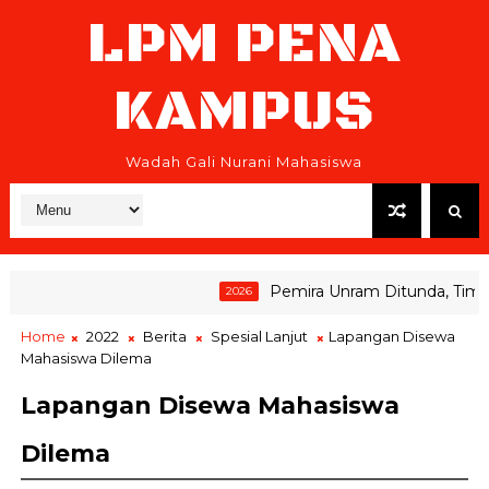
LPM PENA
KAMPUS
Wadah Gali Nurani Mahasiswa
Pemira Unram Ditunda, Tim Pem
2026
Home
2022
Berita
Spesial Lanjut
Lapangan Disewa
Mahasiswa Dilema
Lapangan Disewa Mahasiswa
Dilema