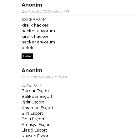
Anonim
2 Agustus 2025 pukul 17.19
68CFBF2A14
kiralık hacker
hacker arıyorum
kiralık hacker
hacker arıyorum
belek
Balas
Anonim
25 Juni 2026 pukul 04.48
69A2F6F7
Burdur Esçort
Balıkesir Esçort
Iğdır Esçort
Karaman Esçort
Siirt Esçort
Bolu Esçort
Amasya Esçort
Elazığ Esçort
Kayseri Esçort