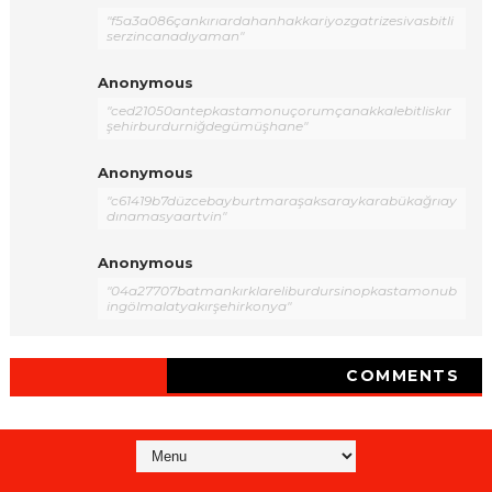
"f5a3a086çankırıardahanhakkariyozgatrizesivasbitli
serzincanadıyaman"
Anonymous
"ced21050antepkastamonuçorumçanakkalebitliskır
şehirburdurniğdegümüşhane"
Anonymous
"c61419b7düzcebayburtmaraşaksaraykarabükağrıay
dınamasyaartvin"
Anonymous
"04a27707batmankırklareliburdursinopkastamonub
ingölmalatyakırşehirkonya"
COMMENTS