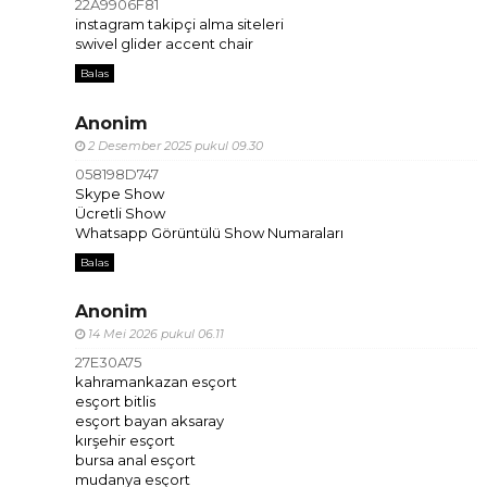
22A9906F81
instagram takipçi alma siteleri
swivel glider accent chair
Balas
Anonim
2 Desember 2025 pukul 09.30
058198D747
Skype Show
Ücretli Show
Whatsapp Görüntülü Show Numaraları
Balas
Anonim
14 Mei 2026 pukul 06.11
27E30A75
kahramankazan esçort
esçort bitlis
esçort bayan aksaray
kırşehir esçort
bursa anal esçort
mudanya esçort