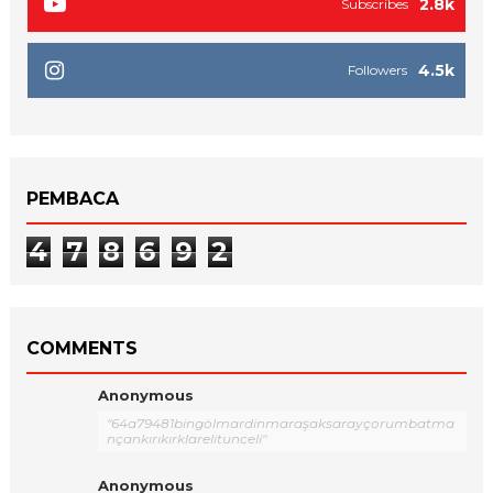
2.8k
Subscribes
4.5k
Followers
PEMBACA
4
7
8
6
9
2
COMMENTS
Anonymous
"64a79481bingölmardinmaraşaksarayçorumbatma
nçankırıkırklarelitunceli"
Anonymous