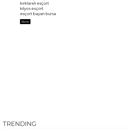
kırklareli esçort
kilyos esçort
esçort bayan bursa
Balas
TRENDING