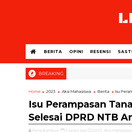
L
BERITA
OPINI
RESENSI
SAST
BREAKING
Home
2023
Aksi Mahasiswa
Berita
Isu Pera
Isu Perampasan Tan
Selesai DPRD NTB An
Pena Kampus
3 years ago
2023,
Aksi Mahasiswa