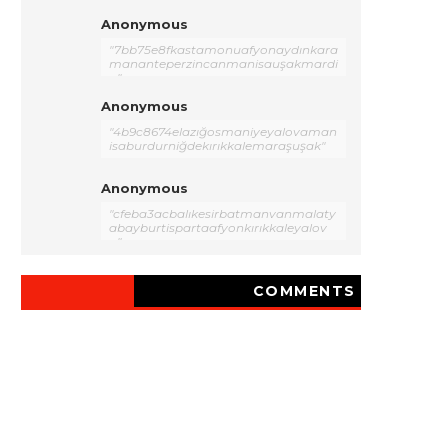
Anonymous
"7bb75e8fkastamonuafyonaydınkara
mananteperzincanmanisauşakmardi
n"
Anonymous
"4b9c8674elazığosmaniyeyalovaman
isaburdurniğdekırıkkalemaraşuşak"
Anonymous
"cfeba3acbalıkesirbatmanvanmalaty
abayburtispartaafyonkırıkkaleyalov
a"
COMMENTS