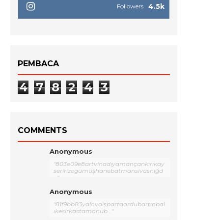
4.5k
Followers
PEMBACA
4
7
8
2
4
3
COMMENTS
Anonymous
"803e09e8artvinadıyamançankırıkay
seririzegümüşhanebatmansivasniğd
e"
Anonymous
"81f9bb83yalovaispartaordubartınbal
ıkesirkastamonub..."