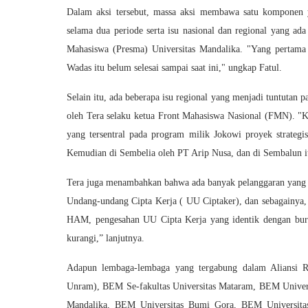
Dalam aksi tersebut, massa aksi membawa satu komponen ya
selama dua periode serta isu nasional dan regional yang ad
Mahasiswa (Presma) Universitas Mandalika. "Yang pertama i
Wadas itu belum selesai sampai saat ini," ungkap Fatul.
Selain itu, ada beberapa isu regional yang menjadi tuntutan p
oleh Tera selaku ketua Front Mahasiswa Nasional (FMN). "Ka
yang tersentral pada program milik Jokowi proyek strateg
Kemudian di Sembelia oleh PT Arip Nusa, dan di Sembalun i
Tera juga menambahkan bahwa ada banyak pelanggaran yang d
Undang-undang Cipta Kerja ( UU Ciptaker), dan sebagainya, 
HAM, pengesahan UU Cipta Kerja yang identik dengan bur
kurangi,” lanjutnya.
Adapun lembaga-lembaga yang tergabung dalam Aliansi 
Unram), BEM Se-fakultas Universitas Mataram, BEM Univer
Mandalika, BEM Universitas Bumi Gora, BEM Universita