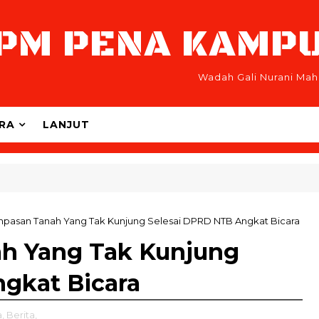
PM PENA KAMP
Wadah Gali Nurani Mah
RA
LANJUT
mpasan Tanah Yang Tak Kunjung Selesai DPRD NTB Angkat Bicara
ah Yang Tak Kunjung
gkat Bicara
,
Berita,