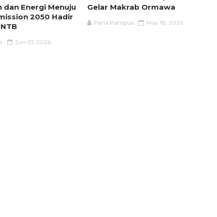
 dan Energi Menuju
Gelar Makrab Ormawa
mission 2050 Hadir
Pena Kampus
May 18, 2026
 NTB
s
Jun 01, 2026