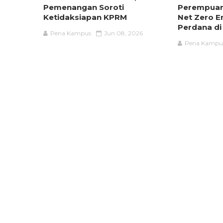
Pemenangan Soroti
Perempuan
Ketidaksiapan KPRM
Net Zero E
Perdana di
Pena Kampus
Jun 08, 2026
Pena Kampu