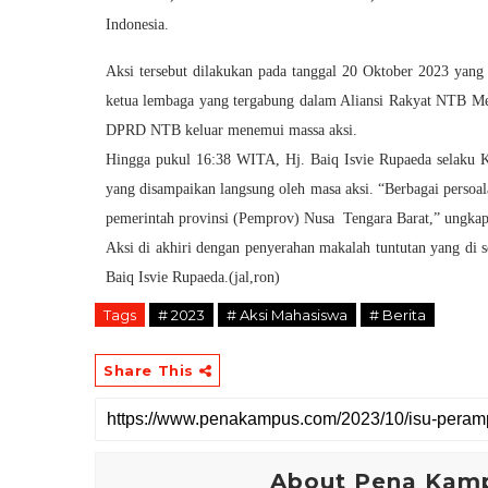
Indonesia.
Aksi tersebut dilakukan pada tanggal 20 Oktober 2023 yang
ketua lembaga yang tergabung dalam Aliansi Rakyat NTB Men
DPRD NTB keluar menemui massa aksi.
Hingga pukul 16:38 WITA, Hj. Baiq Isvie Rupaeda selaku 
yang disampaikan langsung oleh masa aksi. “Berbagai persoala
pemerintah provinsi (Pemprov) Nusa Tengara Barat,” ungka
Aksi di akhiri dengan penyerahan makalah tuntutan yang di
Baiq Isvie Rupaeda.(jal,ron)
Tags
# 2023
# Aksi Mahasiswa
# Berita
Share This
About Pena Kam