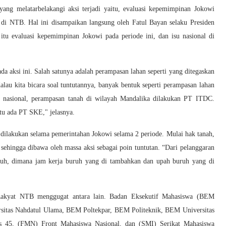
ng melatarbelakangi aksi terjadi yaitu, evaluasi kepemimpinan Jokowi
a di NTB. Hal ini disampaikan langsung oleh Fatul Bayan selaku Presiden
tu evaluasi kepemimpinan Jokowi pada periode ini, dan isu nasional di
ada aksi ini. Salah satunya adalah perampasan lahan seperti yang ditegaskan
lau kita bicara soal tuntutannya, banyak bentuk seperti perampasan lahan
is nasional, perampasan tanah di wilayah Mandalika dilakukan PT ITDC.
tu ada PT SKE," jelasnya.
ilakukan selama pemerintahan Jokowi selama 2 periode. Mulai hak tanah,
sehingga dibawa oleh massa aksi sebagai poin tuntutan. “Dari pelanggaran
uh, dimana jam kerja buruh yang di tambahkan dan upah buruh yang di
Rakyat NTB menggugat antara lain. Badan Eksekutif Mahasiswa (BEM
sitas Nahdatul Ulama, BEM Poltekpar, BEM Politeknik, BEM Universitas
s 45, (FMN) Front Mahasiswa Nasional, dan (SMI) Serikat Mahasiswa