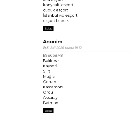
konyaaltı esçort
çubuk esçort
İstanbul vip esçort
esçort bilecik
Balas
Anonim
31 Juli 2026 pukul 19.12
E9E66BA8
Balıkesir
Kayseri
Siirt
Muğla
Çorum
Kastamonu
Ordu
Aksaray
Batman
Balas