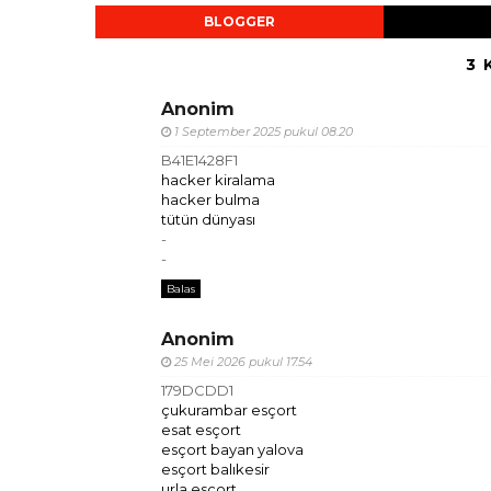
BLOGGER
3 
Anonim
1 September 2025 pukul 08.20
B41E1428F1
hacker kiralama
hacker bulma
tütün dünyası
-
-
Balas
Anonim
25 Mei 2026 pukul 17.54
179DCDD1
çukurambar esçort
esat esçort
esçort bayan yalova
esçort balıkesir
urla esçort