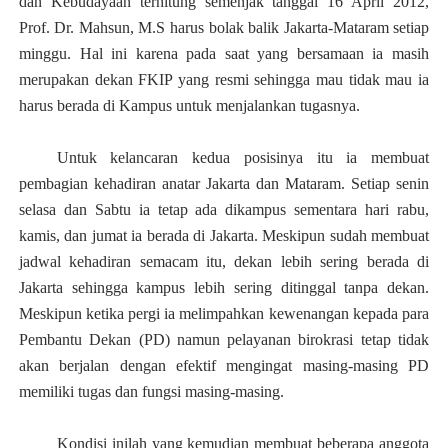
dan Kebudayaan terhitung semenjak tanggal 16 April 2012,
P
rof
. Dr. Mahsun, M.S
harus bolak balik Jakarta-Mataram setiap
minggu. Hal ini karena pada saat yang bersamaan ia masih
merupakan dekan FKIP yang resmi sehingga mau tidak mau ia
harus berada di Kampus untuk menjalankan tugasnya.
Untuk kelancaran kedua posisinya itu
ia
membuat
pembagian
kehadiran anatar
Jakarta dan Mataram. Setiap senin
selasa dan Sabtu ia tetap ada dikampus sementara hari rab
u,
kamis, dan jumat ia berada di Jakarta. Meskipun sudah membuat
jadwal kehadiran semacam itu, dekan lebih sering berada di
Jakarta sehingga kampus lebih sering ditinggal tanpa dekan.
Meskipun ketika pergi ia melimpahkan kewenangan kepada para
Pembantu Dekan (PD) namun pelayanan birokrasi tetap tidak
akan berjalan dengan efektif mengingat masing-masing PD
memiliki tugas dan fungsi masing-masing.
Kondisi inilah yang kemudian membuat beberapa anggota