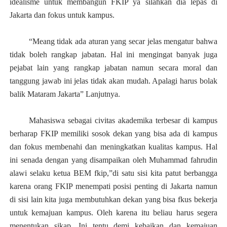
idealisme untuk membangun FKIP ya silahkan dia lepas di
Jakarta dan
f
o
k
us untuk kampus.
“
Meang tidak ada aturan yang secar jelas mengatur
bahwa
tidak boleh rangkap jabatan. Hal ini mengingat banyak juga
pejabat lain yang rangkap jabatan namun secara moral dan
tanggung jawab ini jelas tidak akan mudah. Apalagi harus bolak
balik Mataram Jakarta” Lanjutnya
.
Mahasiswa sebagai civitas akademika terbesar di kampus
berharap FKIP memiliki sosok dekan yang bisa ada di kampus
dan fokus membenahi dan meningkatkan kualitas kampus. Hal
ini senada dengan yang disampaikan oleh Muhammad fahrudin
alawi selaku ketua BEM fkip,”di satu sisi kita patut berbangga
karena orang FKIP menempati posisi penting di Jakarta namun
di sisi lain kita juga membutuhkan dekan yang bisa fkus bekerja
untuk kemajuan kampus. Oleh karena itu beliau harus segera
menentukan sikap. Ini tentu demi kebaikan dan kemajuan