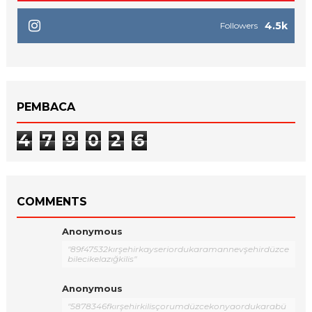
4.5k
Followers
PEMBACA
4
7
9
0
2
6
COMMENTS
Anonymous
"89f47532kırşehirkayseriordukaramannevşehirdüzce
bilecikelazığkilis"
Anonymous
"5878346fkırşehirkilisçorumdüzcekonyaordukarabü