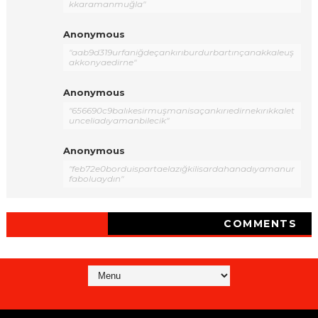
kkaramanmuğla"
Anonymous
"aab9d319urfaniğdeçankırıburdurbartınçanakkaleuş
akkonyaedirne"
Anonymous
"656690c9balıkesirmuşmanisaçankırıedirnekırıkkalet
unceliadıyamanbilecik"
Anonymous
"feb72e0borduispartaelazığkilisardahanadıyamanur
faboluaydın"
COMMENTS