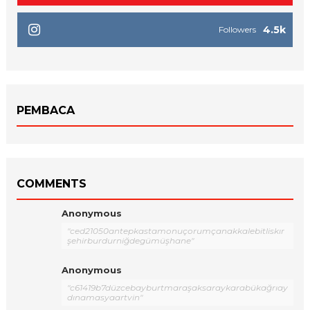
4.5k
Followers
PEMBACA
COMMENTS
Anonymous
"ced21050antepkastamonuçorumçanakkalebitliskır
şehirburdurniğdegümüşhane"
Anonymous
"c61419b7düzcebayburtmaraşaksaraykarabükağrıay
dınamasyaartvin"