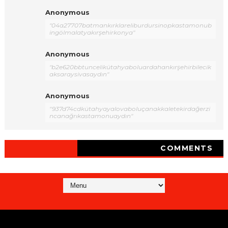
Anonymous
"04a27707batmankırklareliburdursinopkastamonub
ingölmalatyakırşehirkonya"
Anonymous
"b2e620bbtuncelikütahyaboluardahankırşehirbilecik
aksaraysivasaydın"
Anonymous
"937d74cdkütahyayalovaboluçanakkaletekirdağerzi
ncanağrıkastamonuaydın"
COMMENTS