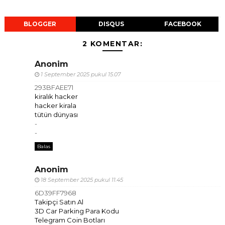
BLOGGER
DISQUS
FACEBOOK
2 KOMENTAR:
Anonim
1 September 2025 pukul 15.07
293BFAEE71
kiralık hacker
hacker kirala
tütün dünyası
-
-
Balas
Anonim
18 September 2025 pukul 11.45
6D39FF7968
Takipçi Satın Al
3D Car Parking Para Kodu
Telegram Coin Botları