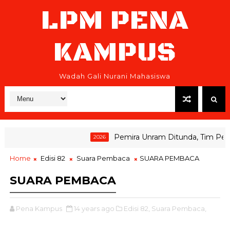
LPM PENA
KAMPUS
Wadah Gali Nurani Mahasiswa
Pemira Unram Ditunda, Tim Pemen
2026
Home
Edisi 82
Suara Pembaca
SUARA PEMBACA
SUARA PEMBACA
Pena Kampus
14 years ago
Edisi 82,
Suara Pembaca,