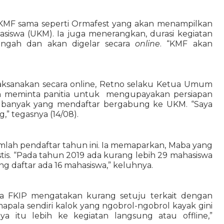
KMF sama seperti Ormafest yang akan menampilkan 
asiswa (UKM). Ia juga menerangkan, durasi kegiatan 
engah dan akan digelar secara 
online
. “KMF akan 
aksanakan secara online, Retno selaku Ketua Umum 
meminta panitia untuk  mengupayakan persiapan 
 banyak yang mendaftar bergabung ke UKM. “Saya 
,” tegasnya (14/08).
lah pendaftar tahun ini. Ia memaparkan, Maba yang 
is. “Pada tahun 2019 ada kurang lebih 29 mahasiswa 
 daftar ada 16 mahasiswa,” keluhnya.
la FKIP mengatakan kurang setuju terkait dengan 
mapala sendiri kalok yang ngobrol-ngobrol kayak gini 
a itu lebih ke kegiatan langsung atau offline,” 