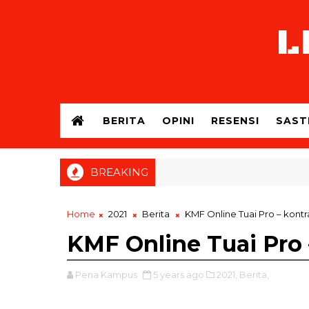
L
BERITA
OPINI
RESENSI
SAST
BREAKING
Home
2021
Berita
KMF Online Tuai Pro – kontr
KMF Online Tuai Pro 
Pena Kampus
5 years ago
2021,
Berita,