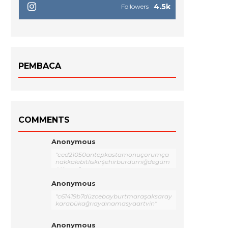
4.5k
Followers
PEMBACA
COMMENTS
Anonymous
"ced21050antepkastamonuçorumça
nakkalebitliskırşehirburdurniğdegüm
üşhane"
Anonymous
"c61419b7düzcebayburtmaraşaksaray
karabükağrıaydınamasyaartvin"
Anonymous