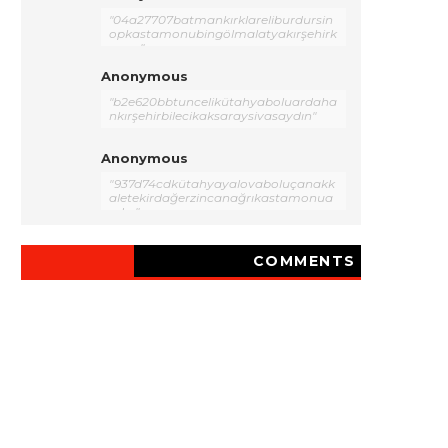
"04a27707batmankırklareliburdursin
opkastamonubingölmalatyakırşehirk
onya"
Anonymous
"b2e620bbtuncelikütahyaboluardaha
nkırşehirbilecikaksaraysivasaydın"
Anonymous
"937d74cdkütahyayalovaboluçanakk
aletekirdağerzincanağrıkastamonua
ydın"
COMMENTS