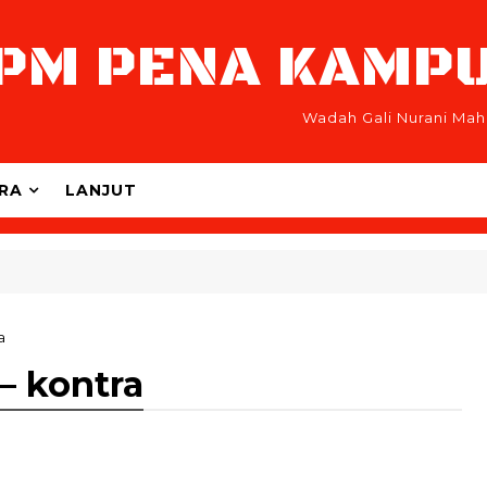
PM PENA KAMP
Wadah Gali Nurani Mah
RA
LANJUT
a
– kontra