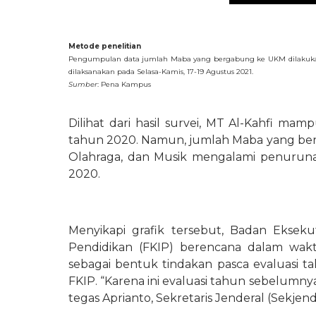
Metode penelitian 
Pengumpulan data jumlah Maba yang bergabung ke UKM dilakuka
dilaksanakan pada Selasa-Kamis, 17-19 Agustus 2021.
Sumber
: Pena Kampus
Dilihat dari hasil survei, MT Al-Kahfi 
tahun 2020. Namun, jumlah Maba yang ber
Olahraga, dan Musik mengalami penurunan
2020. 
Menyikapi grafik tersebut, Badan Eksek
Pendidikan (FKIP) berencana dalam wakt
sebagai bentuk tindakan pasca evaluasi 
FKIP. “Karena ini evaluasi tahun sebelumnya
tegas Aprianto, Sekretaris Jenderal (Sekjen