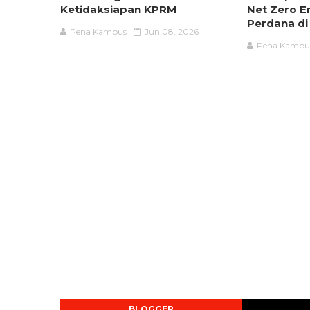
Ketidaksiapan KPRM
Net Zero E
Perdana di
Pena Kampus
Jun 08, 2026
Pena Kampu
BLOGGER