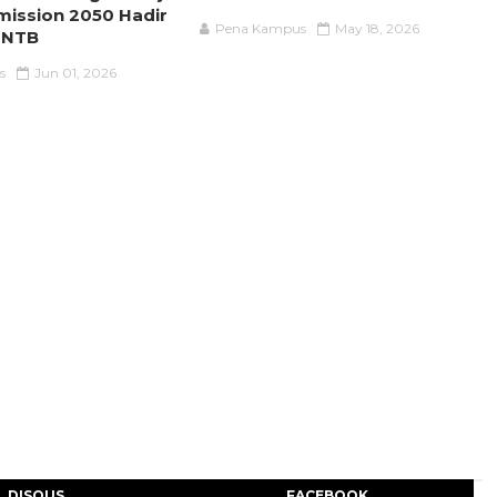
mission 2050 Hadir
Pena Kampus
May 18, 2026
 NTB
s
Jun 01, 2026
DISQUS
FACEBOOK