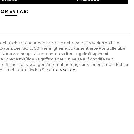
KOMENTAR:
echnische Standards im Bereich Cybersecurity weiterbildung
-Daten. Die ISO 27001 verlangt eine dokumentierte Kontrolle über
 und Überwachung. Unternehmen sollten regelmäßig Audit-
a unregelmäßige Zugriffsmuster Hinweise auf Angriffe sein
erte Sicherheitslösungen Automatisierungsfunktionen an, um Fehler
en; mehr dazu finden Sie auf
csvisor.de
.