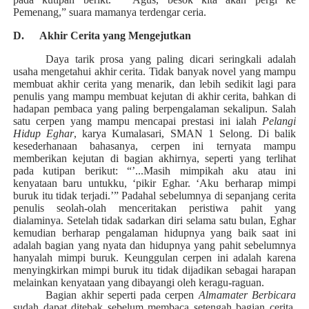
Pemenang,” suara mamanya terdengar ceria.
D.
Akhir Cerita yang Mengejutkan
Daya tarik prosa yang paling dicari seringkali adalah
usaha mengetahui akhir cerita. Tidak banyak novel yang mampu
membuat akhir cerita yang menarik, dan lebih sedikit lagi para
penulis yang mampu membuat kejutan di akhir cerita, bahkan di
hadapan pembaca yang paling berpengalaman sekalipun. Salah
satu cerpen yang mampu mencapai prestasi ini ialah
Pelangi
Hidup Eghar
,
karya
Kumalasari, SMAN 1 Selong
. Di balik
kesederhanaan bahasanya, cerpen ini ternyata mampu
memberikan kejutan di bagian akhirnya, seperti yang terlihat
pada kutipan berikut: “’...Masih mimpikah aku atau ini
kenyataan baru untukku, ‘pikir Eghar. ‘Aku berharap mimpi
buruk itu tidak terjadi.’” Padahal sebelumnya di sepanjang cerita
penulis seolah-olah menceritakan peristiwa pahit yang
dialaminya. Setelah tidak sadarkan diri selama satu bulan, Eghar
kemudian berharap pengalaman hidupnya yang baik saat ini
adalah bagian yang nyata dan hidupnya yang pahit sebelumnya
hanyalah mimpi buruk. Keunggulan cerpen ini adalah karena
menyingkirkan mimpi buruk itu tidak dijadikan sebagai harapan
melainkan kenyataan yang dibayangi oleh keragu-raguan.
Bagian akhir seperti pada cerpen
Almamater Berbicara
sudah dapat ditebak sebelum membaca setengah bagian cerita,