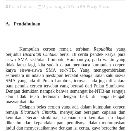
Pena Kampus
13 years ago
Edisi 88,
Essay,
Sastra,
A.
Pendahuluan
Kumpulan cerpen remaja terbitan
Republika
yang
berjudul
Bicaralah Cintaku
berisi 18 cerita pendek karya para
siswa SMA se-Pulau Lombok. Harapannya, pada waktu yang
tidak lama lagi, kita sudah dapat membaca kumpulan cerpen
karya siswa-siswa SMA se-NTB. Yang menggembirakan
sementara ini adalah meskipun tercatat sebagai salah satu siswa
SMA yang ada di Pulau Lombok, ternyata ada juga di antara
para penulis cerpen tersebut yang berasal dari Pulau Sumbawa.
Dengan demikian nampak bahwa semangat ke-NTB-an sengaja
atau tidak telah tertanam dengan baik di tengah-tengah
masyarakat kita
.
Delapan belas cerpen yang ada dalam kumpulan cerpen
remaja
Bicaralah Cintaku
, menyajikan beragam capaian dan
keunikan. Secara struktural, capaian dan keunikan itu dapat
diketahui dari kepandaian para penulisnya dalam merumuskan
judul dan menyesuaikannya dengan isi cerita, gaya bercerita dan