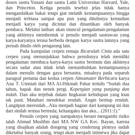
dosen sastra Yunani dan sastra Latin Universitas Harvard, Yale,
dan Princeton. Ketiga penulis tesebut jelas tidak hanya
mengandalkan bakat tetapi giat melatih kemampuannya hingga
menjadi terbiasa sampai apa pun yang ditulisnya kemudian
menjadi karya yang dicintai dan dinantikan oleh banyak
pembaca. Melalui latihan akan muncul pengalaman-pengalaman
yang akhirnya membentuk si penulis menjadi sastrawan yang
karya-karyanya terasa berbeda dengan karya sastra lainnya yang
pernah ditulis oleh pengarang lain.
Pada kumpulan cerpen remaja
Bicaralah Cinta
ada satu
cerpen yang menunjukkan bahwa penulisnya telah memiliki
pengalaman membaca karya-karya sastra bermutu dan akhirnya
secara sadar atau tidak telah menumbuhkan kemampuannya
dalam menulis dengan gaya bersastra, misalnya pada separuh
paragraf pertama dan kedua cerpen
Almamater Berbicara
karya
Ana T. Umniati dari MA Al-Hikmah Pabar tertulis “Sudah dua
tahun, bapak dan nenek pergi.
Kepergian yang panjang dan
indah.
Dan aku terjebak dalam lingkaran kehidupan yang kian
tak pasti. Matahari mendekat rendah. Angin bertiup rendah.
Langitpun merendah...Aku menjadi bagian dari kampung ini dan
dari sinilah semua bermula; keluargaku dan aku... (2011:1).”
Penulis cerpen yang nampaknya berani mengambi risiko
ialah Ahmad Muslihin dari MA NW GA Kec. Bayan, karena
yang disajikan adalah dongeng yang cenderung plotnya sudah
diketahui banyak orang, tetapi akan menjadi istimewa jika dapat