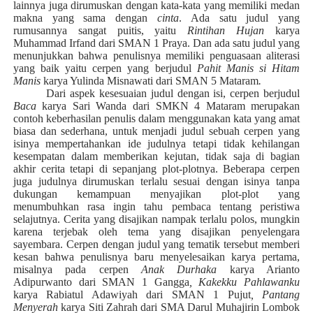
lainnya juga dirumuskan dengan kata-kata yang memiliki medan
makna yang sama dengan
cinta
. Ada satu judul yang
rumusannya sangat puitis, yaitu
Rintihan Hujan
karya
Muhammad Irfand dari SMAN 1 Praya. Dan ada satu judul yang
menunjukkan bahwa penulisnya memiliki penguasaan aliterasi
yang baik yaitu cerpen yang berjudul
Pahit Manis si Hitam
Manis
karya Yulinda Misnawati dari SMAN 5 Mataram
.
Dari aspek kesesuaian judul dengan isi, cerpen berjudul
Baca
karya Sari Wanda dari SMKN 4 Mataram merupakan
contoh keberhasilan penulis dalam menggunakan kata yang amat
biasa dan sederhana, untuk menjadi judul sebuah cerpen yang
isinya mempertahankan ide judulnya tetapi tidak kehilangan
kesempatan dalam memberikan kejutan, tidak saja di bagian
akhir cerita tetapi di sepanjang plot-plotnya. Beberapa cerpen
juga judulnya dirumuskan terlalu sesuai dengan isinya tanpa
dukungan kemampuan menyajikan plot-plot yang
menumbuhkan rasa ingin tahu pembaca tentang peristiwa
selajutnya. Cerita yang disajikan nampak terlalu polos, mungkin
karena terjebak oleh tema yang disajikan penyelengara
sayembara. Cerpen dengan judul yang tematik tersebut memberi
kesan bahwa penulisnya baru menyelesaikan karya pertama,
misalnya pada cerpen
Anak Durhaka
karya Arianto
Adipurwanto dari SMAN 1 Gangga
, Kakekku Pahlawanku
karya
Rabiatul Adawiyah dari SMAN 1 Pujut
, Pantang
Menyerah
karya Siti Zahrah dari SMA Darul Muhajirin Lombok