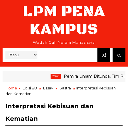
LPM PENA
KAMPUS
Wadah Gali Nurani Mahasiswa
Pemira Unram Ditunda, Tim Pemenan
2026
Home
Edisi 88
Essay
Sastra
Interpretasi Kebisuan
dan Kematian
Interpretasi Kebisuan dan
Kematian