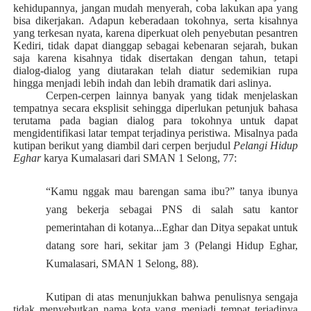
kehidupannya, jangan mudah menyerah, coba lakukan apa yang
bisa dikerjakan. Adapun keberadaan tokohnya, serta kisahnya
yang terkesan nyata, karena diperkuat oleh penyebutan pesantren
Kediri, tidak dapat dianggap sebagai kebenaran sejarah, bukan
saja karena kisahnya tidak disertakan dengan tahun, tetapi
dialog-dialog yang diutarakan telah diatur sedemikian rupa
hingga menjadi lebih indah dan lebih dramatik dari aslinya.
Cerpen-cerpen lainnya banyak yang tidak menjelaskan
tempatnya secara eksplisit sehingga diperlukan petunjuk bahasa
terutama pada bagian dialog para tokohnya untuk dapat
mengidentifikasi latar tempat terjadinya peristiwa. Misalnya pada
kutipan berikut yang diambil dari cerpen berjudul
Pelangi Hidup
Eghar
karya
Kumalasari
dari
SMAN 1 Selong, 77
:
“Kamu nggak mau barengan sama ibu?” tanya ibunya
yang bekerja sebagai PNS di salah satu kantor
pemerintahan di kotanya...Eghar dan Ditya sepakat untuk
datang sore hari, sekitar jam 3 (Pelangi Hidup Eghar,
Kumalasari, SMAN 1 Selong, 88).
Kutipan di atas menunjukkan bahwa penulisnya sengaja
tidak menyebutkan nama kota yang menjadi tempat terjadinya