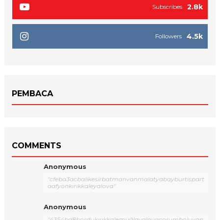
2.8k
Subscribes
4.5k
Followers
PEMBACA
COMMENTS
Anonymous
"cfeba3acbalıkesirbatmanvanmalatyabayburtispart
aafyonkırıkkaleyalova"
Anonymous
"4354bd8bordukırıkkalemuğlayalovaçorumboluvan