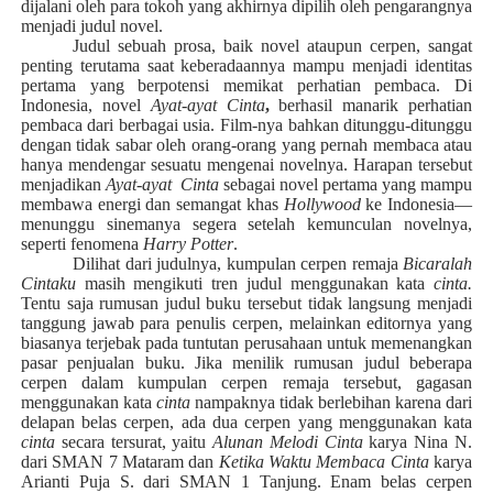
dijalani oleh para tokoh yang akhirnya dipilih oleh pengarangnya
menjadi judul novel.
Judul sebuah
prosa, baik novel ataupun cerpen,
sangat
penting terutama saat keberadaannya mampu menjadi identitas
pertama yang
berpotensi
memikat perhatian pembaca. Di
Indonesia, novel
Ayat-ayat Cinta
,
berhasil manarik perhatian
pembaca dari berbagai usia. Film-nya bahkan ditunggu-ditunggu
dengan tidak sabar oleh orang-orang yang pernah membaca atau
hanya mendengar sesuatu mengenai novelnya. Harapan tersebut
menjadikan
Ayat-ayat
Cinta
sebagai novel pertama yang mampu
membawa energi dan semangat khas
Hollywood
ke
Indonesia
—
menunggu sinemanya segera setelah kemunculan novelnya,
seperti fenomena
Harry Potter
.
Dilihat dari judulnya,
kumpulan cerpen remaja
Bicaralah
Cintaku
masih mengikuti tren judul menggunakan kata
cinta.
Tentu saja rumusan judul buku tersebut tidak langsung menjadi
tanggung jawab para penulis cerpen, melainkan editornya yang
biasanya terjebak pada tuntutan perusahaan untuk memenangkan
pasar penjualan buku. Jika menilik rumusan judul beberapa
cerpen dalam kumpulan cerpen remaja tersebut, gagasan
menggunakan kata
cinta
nampaknya tidak berlebihan karena dari
delapan belas cerpen, ada dua cerpen yang menggunakan kata
cinta
secara tersurat, yaitu
Alunan Melodi Cinta
karya Nina N.
dari SMAN 7 Mataram dan
Ketika Waktu Membaca Cinta
karya
Arianti Puja S. dari SMAN 1 Tanjung. Enam belas cerpen