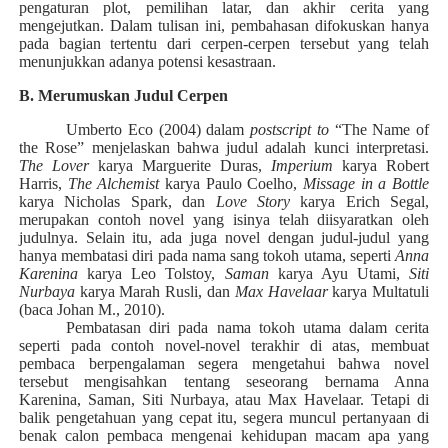
pengaturan plot, pemilihan latar, dan akhir cerita yang
mengejutkan. Dalam tulisan ini, pembahasan difokuskan hanya
pada bagian tertentu dari cerpen-cerpen tersebut yang telah
menunjukkan adanya potensi kesastraan.
B.
Merumuskan
Judul
Cerpen
Umberto Eco (2004) dalam
postscript to
“The Name of
the Rose” menjelaskan bahwa judul adalah kunci interpretasi.
The Lover
karya Marguerite Duras,
Imperium
karya Robert
Harris,
The Alchemist
karya Paulo Coelho,
Missage in a Bottle
karya Nicholas Spark, dan
Love Story
karya Erich Segal,
merupakan contoh novel yang isinya telah diisyaratkan oleh
judulnya. Selain itu, ada juga novel dengan judul-judul yang
hanya membatasi diri pada nama sang tokoh utama, seperti
Anna
Karenina
karya Leo Tolstoy,
Saman
karya Ayu Utami,
Siti
Nurbaya
karya Marah Rusli, dan
Max Havelaar
karya Multatuli
(baca Johan M., 2010)
.
Pembatasan diri pada nama tokoh utama dalam cerita
seperti pada contoh novel-novel terakhir di atas, membuat
pembaca berpengalaman segera mengetahui bahwa novel
tersebut mengisahkan tentang seseorang bernama Anna
Karenina, Saman, Siti Nurbaya, atau Max Havelaar. Tetapi di
balik pengetahuan yang cepat itu, segera muncul pertanyaan di
benak calon pembaca mengenai kehidupan macam apa yang