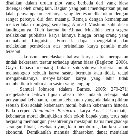
disajikan dalam urutan plot yang berbeda dari yang biasa
didengar oleh orang lain. Bagian yang patut mendapatkan pujian
ialah penyampaian ceritanya yang terkesan dilakukan dengan
sangat percaya diri dan matang. Remaja dengan kemampuan
menceritakan dongeng sematang Ahmad Muslihin sulit dicari
tandingannya. Oleh karena itu Ahmad Muslihin perlu segera
melakukan publisitas karya lainnya hingga orang-orang yang
memahami Linguistik Forensik dapat mengetahui dan
melakukan pembelaan atas orisinalitas karya penulis muda
tersebut.
Jakobson menjelaskan bahwa karya satra merupakan
tindak kekerasan teratur terhadap ujaran biasa (Eagleton, 2006).
Gaya bahasa memang bukan satu-satunya kriteria untuk
menganggap sebuah karya sastra bermutu atau tidak, tetapi
mengabaikannya menye-babkan karya yang lahir
tidak
memberikan kenikmatan sastra yang lengkap.
Samuel Johnson (dalam Barnes, 2005: 270-271)
menjelaskan bahwa tujuan absah fiksi adalah sebagai alat
penyampai kebenaran, namun kebenaran yang ada dalam pikiran
sebuah fiksi adalah kebenaran moral, bukan kebenaran historis.
Pada cerpen
Almamater Berbicara
karya Ana T. Umniati,
kebenaran moral ditunjukkan oleh tokoh bapak yang terus saja
berjuang membangun pesantrennya meskipun harus menghadapi
serangan fitnah, kesehatan yang kian memburuk, dan kesusahan
ekonomi. Demikianlah manusia diharapkan dapat menjalani