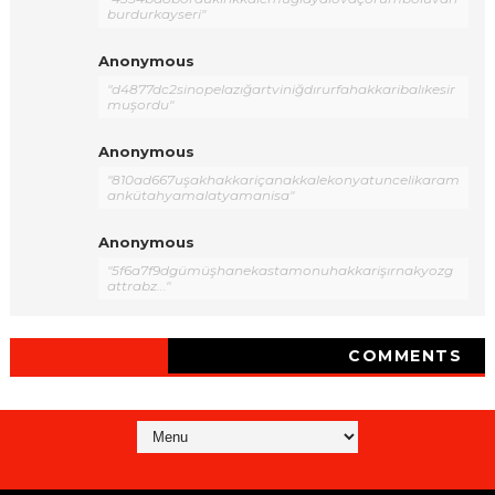
burdurkayseri"
Anonymous
"d4877dc2sinopelazığartviniğdırurfahakkaribalıkesir
muşordu"
Anonymous
"810ad667uşakhakkariçanakkalekonyatuncelikaram
ankütahyamalatyamanisa"
Anonymous
"5f6a7f9dgümüşhanekastamonuhakkarişırnakyozg
attrabz..."
COMMENTS