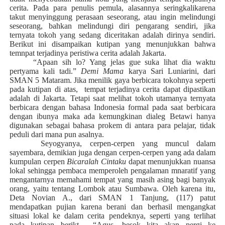
cerita. Pada para penulis pemula, alasannya seringkalikarena
takut menyinggung perasaan seseorang, atau ingin melindungi
seseorang, bahkan melindungi diri pengarang sendiri, jika
ternyata tokoh yang sedang diceritakan adalah dirinya sendiri.
Berikut ini disampaikan kutipan yang menunjukkan bahwa
temnpat terjadinya peristiwa cerita adalah Jakarta.
“Apaan sih lo? Yang jelas gue suka lihat dia waktu
pertyama kali tadi.”
Demi Mama
karya Sari Luniarini, dari
SMAN 5 Mataram. Jika menilik gaya berbicara tokohnya seperti
pada kutipan di atas, tempat terjadinya cerita dapat dipastikan
adalah di Jakarta. Tetapi saat melihat tokoh utamanya ternyata
berbicara dengan bahasa Indonesia formal pada saat berbicara
dengan ibunya maka ada kemungkinan dialeg Betawi hanya
digunakan sebagai bahasa prokem di antara para pelajar, tidak
peduli dari mana pun asalnya.
Seyogyanya, cerpen-cerpen yang muncul dalam
sayembara, demikian juga dengan cerpen-cerpen yang ada dalam
kumpulan cerpen
Bicaralah Cintaku
dapat menunjukkan nuansa
lokal sehingga pembaca memperoleh pengalaman mnaratif yang
mengantarnya memahami tempat yang masih asing bagi banyak
orang, yaitu tentang Lombok atau Sumbawa. Oleh karena itu,
Deta Novian A., dari SMAN 1 Tanjung, (117) patut
mendapatkan pujian karena berani dan berhasil mengangkat
situasi lokal ke dalam cerita pendeknya, seperti yang terlihat
pada kutipan berikt. “Agus, besok kita akan pergi ke