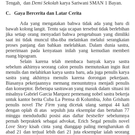
Tengah
,
dan
Demi Sekolah
karya Sariwani SMAN 1 Bayan.
C.
Gaya Bercerita
dan Latar Cerita
Ada yang mengatakan bahwa tidak ada yang baru di
bawah kolong langit. Tentu saja ucapan tersebut tidak berlebihan
jika setiap orang menyadari bahwa pengetahuan yang dimiliki
saat ini tidak muncul tiba-tiba melainkan melalui serangkaian
proses panjang dan bahkan melelahkan. Dalam dunia sastra,
penerimaan pada kenyataan inilah yang kemudian memberi
ruang hipogram.
Selain karena telah membaca banyak karya sastra
sebelum akhirnya seorang calon penulis memutuskan ingin ikut
menulis dan melahirkan karya sastra baru, ada juga penulis karya
sastra yang akhirnya menulis karena dorongan pekerjaan.
Biasanya pekerjaannya memang menuntutnya menjadi penulis
dan konseptor. Beberapa sastrawan yang masuk dalam situasi ini
misalnya Gabriel Garcia Marquez pemenang nobel sastra bekerja
untuk kantor berita Cuba La Prensa di Kolumbia, John Grisham
penulis novel
The Firm
yang dicetak ulang sampai 44 kali
dengan oplah di atas sepuluh juta eksemplar dan bertahan 77
minggu mendududki posisi atas daftar
bestseller
sebelumnya
pernah berpraktek sebagai advokat, Erich Segal penulis novel
Love Story
kisah cinta yang dianggap paling mengharukan di
abad 21 dan terjual lebih dari 21 juta eksemplar ialah seorang